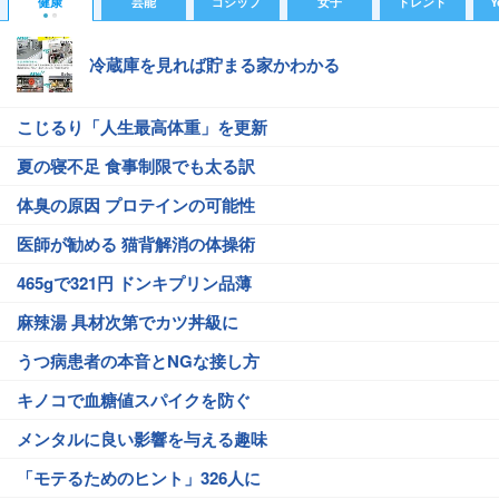
健康
芸能
ゴシップ
女子
トレンド
Y
冷蔵庫を見れば貯まる家かわかる
こじるり「人生最高体重」を更新
夏の寝不足 食事制限でも太る訳
体臭の原因 プロテインの可能性
医師が勧める 猫背解消の体操術
465gで321円 ドンキプリン品薄
麻辣湯 具材次第でカツ丼級に
うつ病患者の本音とNGな接し方
キノコで血糖値スパイクを防ぐ
メンタルに良い影響を与える趣味
「モテるためのヒント」326人に