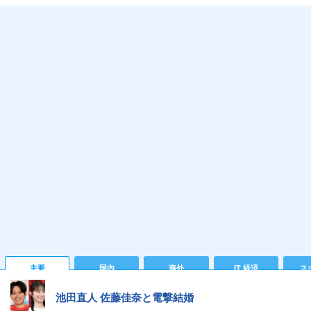
主要
国内
海外
IT 経済
ス
池田直人 佐藤佳奈と電撃結婚