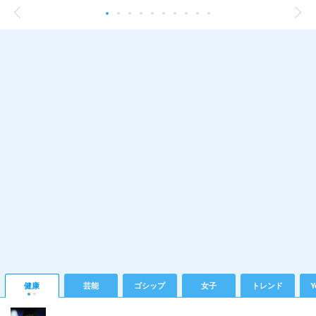
健康
芸能
ゴシップ
女子
トレンド
Y