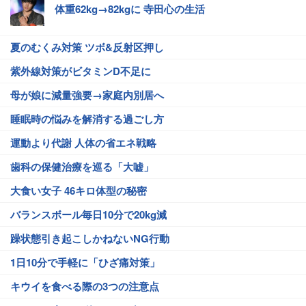
体重62kg→82kgに 寺田心の生活
夏のむくみ対策 ツボ&反射区押し
紫外線対策がビタミンD不足に
母が娘に減量強要→家庭内別居へ
睡眠時の悩みを解消する過ごし方
運動より代謝 人体の省エネ戦略
歯科の保健治療を巡る「大嘘」
大食い女子 46キロ体型の秘密
バランスボール毎日10分で20kg減
躁状態引き起こしかねないNG行動
1日10分で手軽に「ひざ痛対策」
キウイを食べる際の3つの注意点