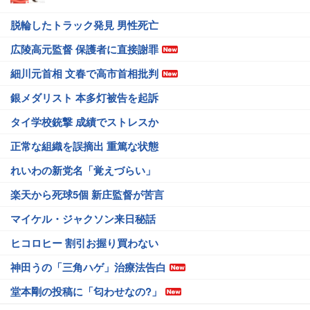
脱輪したトラック発見 男性死亡
広陵高元監督 保護者に直接謝罪
細川元首相 文春で高市首相批判
銀メダリスト 本多灯被告を起訴
タイ学校銃撃 成績でストレスか
正常な組織を誤摘出 重篤な状態
れいわの新党名「覚えづらい」
楽天から死球5個 新庄監督が苦言
マイケル・ジャクソン来日秘話
ヒコロヒー 割引お握り買わない
神田うの「三角ハゲ」治療法告白
堂本剛の投稿に「匂わせなの?」