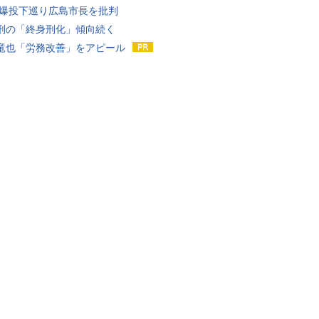
原爆投下巡り広島市長を批判
刑の「終身刑化」傾向続く
竜也「労務改善」をアピール