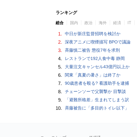
ランキング
総合
国内
政治
海外
経済
IT
1.
中日が新庄監督招聘を検討か
2.
深夜アニメに喫煙描写 BPOで議論
3.
斉藤慎二被告 懲役7年を求刑
4.
レストランで192人食中毒 静岡
5.
大量注文キャンセル43億円以上か
6.
関東「真夏の暑さ」は終了か
7.
90歳患者を殴る? 看護助手を逮捕
8.
チェーンソーで父襲撃か 目撃談
9.
「避難所格差」生まれてしまう訳
10.
斉藤被告に「多目的トイレ以下」