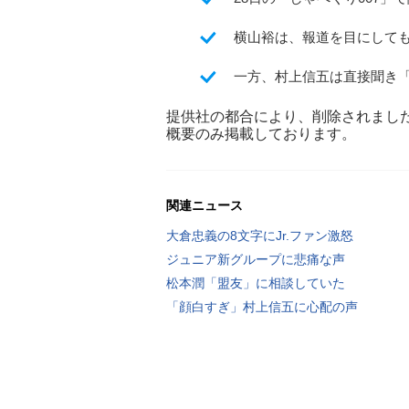
横山裕は、報道を目にして
一方、村上信五は直接聞き
提供社の都合により、削除されまし
概要のみ掲載しております。
関連ニュース
大倉忠義の8文字にJr.ファン激怒
ジュニア新グループに悲痛な声
松本潤「盟友」に相談していた
「顔白すぎ」村上信五に心配の声