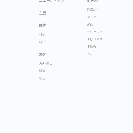
ニューストップ
IT 経済
経済総合
主要
マーケット
Web
国内
ガジェット
社会
ITビジネス
政治
IT総合
海外
PR
海外総合
韓国
中国