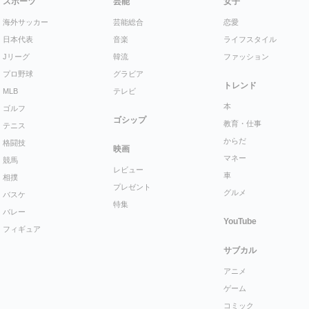
スポーツ
芸能
女子
海外サッカー
芸能総合
恋愛
日本代表
音楽
ライフスタイル
Jリーグ
韓流
ファッション
プロ野球
グラビア
トレンド
MLB
テレビ
本
ゴルフ
ゴシップ
教育・仕事
テニス
からだ
格闘技
映画
マネー
競馬
レビュー
車
相撲
プレゼント
グルメ
バスケ
特集
バレー
YouTube
フィギュア
サブカル
アニメ
ゲーム
コミック