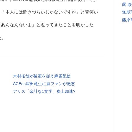
露 
も「本人には聞きづらいじゃないですか」と苦笑い
無期
藤原
「あんなんないよ」と返ってきたことを明かした
た。
木村拓哉が後輩を従え麻雀配信
ACEes深田竜生に嵐ファンが激怒
アリス「余計な1文字」炎上加速?