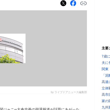
主要
7歳
夫に
関東
「泥
高速
立体
by ライブドアニュース編集部
高市
家の
九州
」で関ジャニ∞大倉忠義の脱退報道が話題にあがった