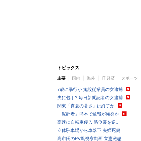
トピックス
主要
国内
海外
IT 経済
スポーツ
7歳に暴行か 施設従業員の女逮捕
夫に包丁? 毎日新聞記者の女逮捕
関東「真夏の暑さ」は終了か
「泥酔者」熊本で通報が頻発か
高速に自転車侵入 路側帯を逆走
立体駐車場から車落下 夫婦死傷
高市氏のPV風視察動画 立憲激怒