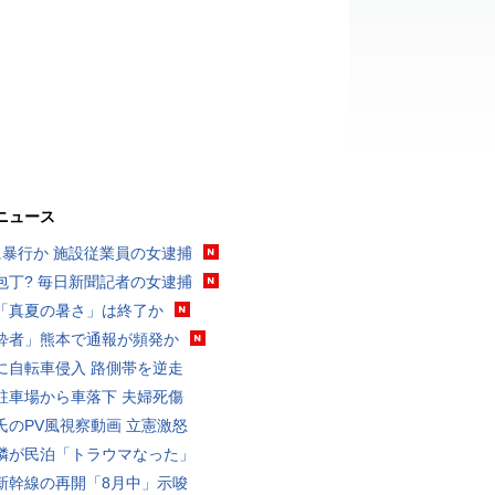
ニュース
に暴行か 施設従業員の女逮捕
包丁? 毎日新聞記者の女逮捕
「真夏の暑さ」は終了か
酔者」熊本で通報が頻発か
に自転車侵入 路側帯を逆走
駐車場から車落下 夫婦死傷
氏のPV風視察動画 立憲激怒
隣が民泊「トラウマなった」
新幹線の再開「8月中」示唆