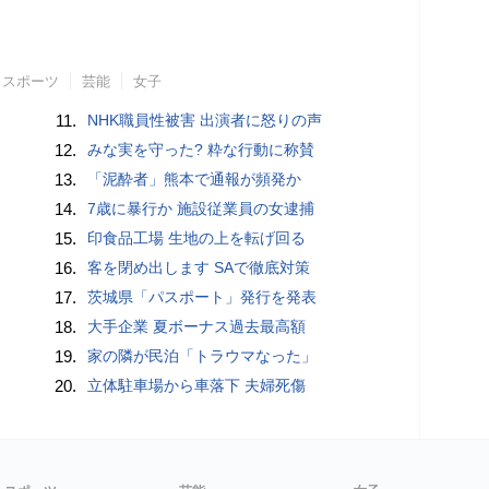
スポーツ
芸能
女子
11.
NHK職員性被害 出演者に怒りの声
12.
みな実を守った? 粋な行動に称賛
13.
「泥酔者」熊本で通報が頻発か
14.
7歳に暴行か 施設従業員の女逮捕
15.
印食品工場 生地の上を転げ回る
16.
客を閉め出します SAで徹底対策
17.
茨城県「パスポート」発行を発表
18.
大手企業 夏ボーナス過去最高額
19.
家の隣が民泊「トラウマなった」
20.
立体駐車場から車落下 夫婦死傷