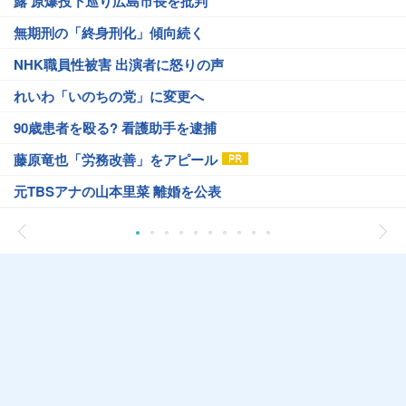
露 原爆投下巡り広島市長を批判
無期刑の「終身刑化」傾向続く
NHK職員性被害 出演者に怒りの声
れいわ「いのちの党」に変更へ
90歳患者を殴る? 看護助手を逮捕
藤原竜也「労務改善」をアピール
元TBSアナの山本里菜 離婚を公表