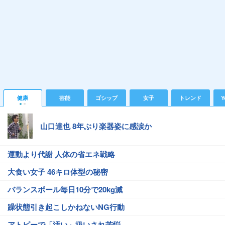
健康
芸能
ゴシップ
女子
トレンド
Y
山口達也 8年ぶり楽器姿に感涙か
運動より代謝 人体の省エネ戦略
大食い女子 46キロ体型の秘密
バランスボール毎日10分で20kg減
躁状態引き起こしかねないNG行動
アトピーで「汚い」扱いされ苦悩