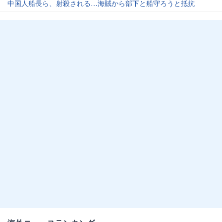
中国人船長ら、射殺される…海賊から部下と船守ろうと抵抗