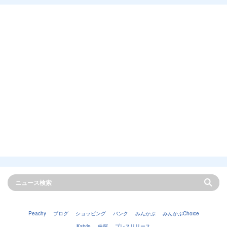
Peachy
ブログ
ショッピング
バンク
みんかぶ
みんかぶChoice
Kstyle
株探
プレスリリース