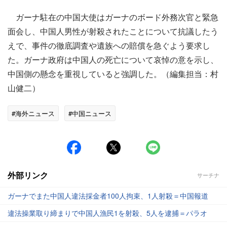
ガーナ駐在の中国大使はガーナのボード外務次官と緊急
面会し、中国人男性が射殺されたことについて抗議したう
えで、事件の徹底調査や遺族への賠償を急ぐよう要求し
た。ガーナ政府は中国人の死亡について哀悼の意を示し、
中国側の懸念を重視していると強調した。（編集担当：村
山健二）
#海外ニュース
#中国ニュース
外部リンク
サーチナ
ガーナでまた中国人違法採金者100人拘束、1人射殺＝中国報道
違法操業取り締まりで中国人漁民1を射殺、5人を逮捕＝パラオ