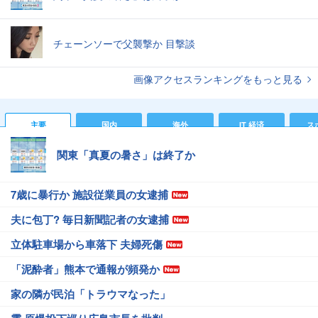
チェーンソーで父襲撃か 目撃談
画像アクセスランキングをもっと見る
主要
国内
海外
IT 経済
ス
関東「真夏の暑さ」は終了か
7歳に暴行か 施設従業員の女逮捕
夫に包丁? 毎日新聞記者の女逮捕
立体駐車場から車落下 夫婦死傷
「泥酔者」熊本で通報が頻発か
家の隣が民泊「トラウマなった」