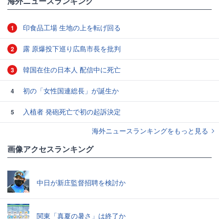
海外ニュースランキング
印食品工場 生地の上を転げ回る
1
露 原爆投下巡り広島市長を批判
2
韓国在住の日本人 配信中に死亡
3
初の「女性国連総長」が誕生か
4
入植者 発砲死亡で初の起訴決定
5
海外ニュースランキングをもっと見る
画像アクセスランキング
中日が新庄監督招聘を検討か
関東「真夏の暑さ」は終了か