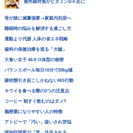
紫外線対策がビタミンD不足に
母が娘に減量強要→家庭内別居へ
睡眠時の悩みを解消する過ごし方
運動より代謝 人体の省エネ戦略
歯科の保健治療を巡る「大嘘」
大食い女子 46キロ体型の秘密
バランスボール毎日10分で20kg減
躁状態引き起こしかねないNG行動
キウイを食べる際の3つの注意点
コーヒー 朝すぐ飲むのはダメ?
脳梗塞になりやすい人の特徴
アトピーで「汚い」扱いされ苦悩
認知症研究で「音」注目される