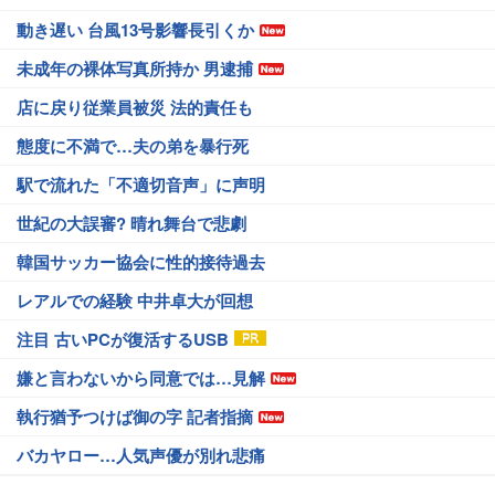
動き遅い 台風13号影響長引くか
未成年の裸体写真所持か 男逮捕
店に戻り従業員被災 法的責任も
態度に不満で…夫の弟を暴行死
駅で流れた「不適切音声」に声明
世紀の大誤審? 晴れ舞台で悲劇
韓国サッカー協会に性的接待過去
レアルでの経験 中井卓大が回想
注目 古いPCが復活するUSB
嫌と言わないから同意では…見解
執行猶予つけば御の字 記者指摘
バカヤロー…人気声優が別れ悲痛