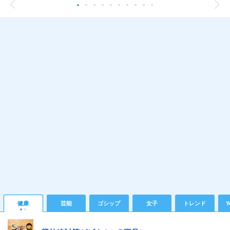
健康
芸能
ゴシップ
女子
トレンド
Y