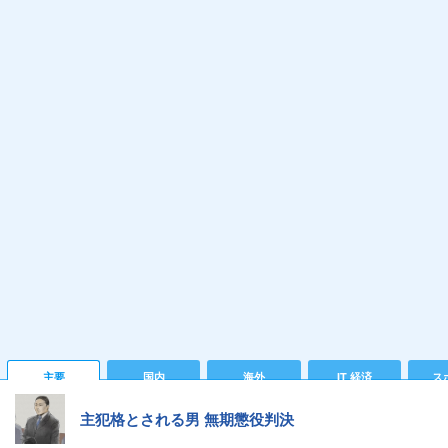
主要
国内
海外
IT 経済
ス
主犯格とされる男 無期懲役判決