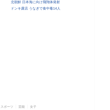
北朝鮮 日本海に向け飛翔体発射
ドンキ露店 うなぎで食中毒14人
スポーツ
芸能
女子