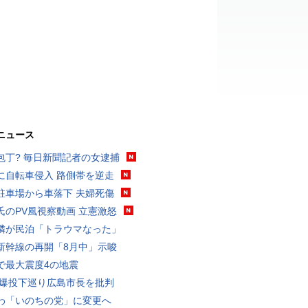
ニュース
包丁? 毎日新聞記者の女逮捕
に自転車侵入 路側帯を逆走
駐車場から車落下 夫婦死傷
氏のPV風視察動画 立憲激怒
隣が民泊「トラウマなった」
新幹線の再開「8月中」示唆
で最大震度4の地震
原爆投下巡り広島市長を批判
わ「いのちの党」に変更へ