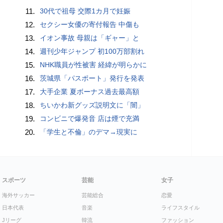
11.
30代で祖母 交際1カ月で妊娠
12.
セクシー女優の寄付報告 中傷も
13.
イオン事故 母親は「ギャー」と
14.
週刊少年ジャンプ 初100万部割れ
15.
NHK職員が性被害 経緯が明らかに
16.
茨城県「パスポート」発行を発表
17.
大手企業 夏ボーナス過去最高額
18.
ちいかわ新グッズ説明文に「闇」
19.
コンビニで爆発音 店は煙で充満
20.
「学生と不倫」のデマ→現実に
スポーツ
芸能
女子
海外サッカー
芸能総合
恋愛
日本代表
音楽
ライフスタイル
Jリーグ
韓流
ファッション