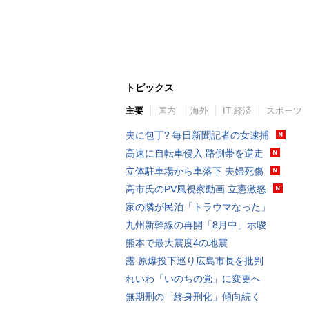
トピックス
主要
国内
海外
IT 経済
スポーツ
夫に包丁? 毎日新聞記者の女逮捕
高速に自転車侵入 路側帯を逆走
立体駐車場から車落下 夫婦死傷
高市氏のPV風視察動画 立憲激怒
家の隣が民泊「トラウマなった」
九州新幹線の再開「8月中」示唆
熊本で最大震度4の地震
露 原爆投下巡り広島市長を批判
れいわ「いのちの党」に変更へ
無期刑の「終身刑化」傾向続く