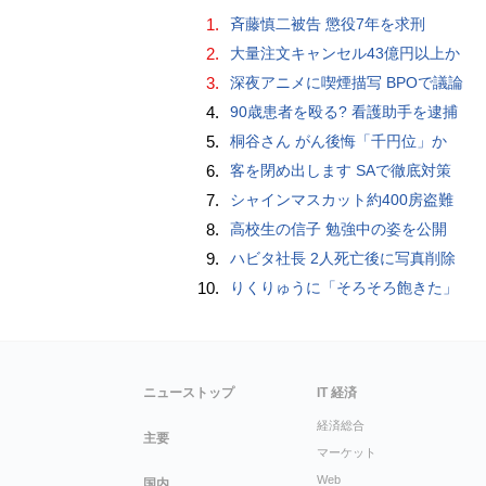
1.
斉藤慎二被告 懲役7年を求刑
2.
大量注文キャンセル43億円以上か
3.
深夜アニメに喫煙描写 BPOで議論
4.
90歳患者を殴る? 看護助手を逮捕
5.
桐谷さん がん後悔「千円位」か
6.
客を閉め出します SAで徹底対策
7.
シャインマスカット約400房盗難
8.
高校生の信子 勉強中の姿を公開
9.
ハビタ社長 2人死亡後に写真削除
10.
りくりゅうに「そろそろ飽きた」
ニューストップ
IT 経済
経済総合
主要
マーケット
Web
国内