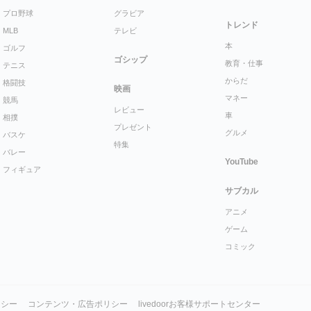
プロ野球
グラビア
トレンド
MLB
テレビ
本
ゴルフ
ゴシップ
教育・仕事
テニス
からだ
格闘技
映画
マネー
競馬
レビュー
車
相撲
プレゼント
グルメ
バスケ
特集
バレー
YouTube
フィギュア
サブカル
アニメ
ゲーム
コミック
リシー
コンテンツ・広告ポリシー
livedoorお客様サポートセンター