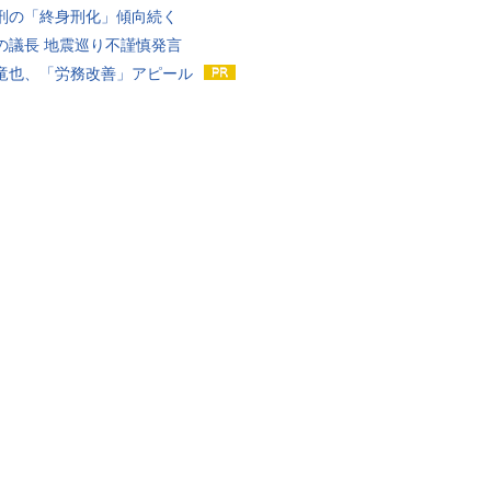
刑の「終身刑化」傾向続く
の議長 地震巡り不謹慎発言
竜也、「労務改善」アピール