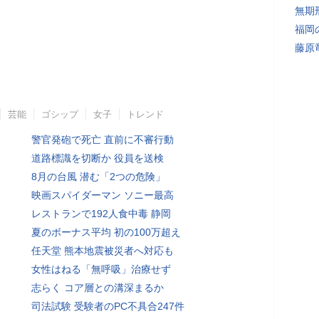
無期
福岡
藤原
芸能
ゴシップ
女子
トレンド
警官発砲で死亡 直前に不審行動
道路標識を切断か 役員を送検
8月の台風 潜む「2つの危険」
映画スパイダーマン ソニー最高
レストランで192人食中毒 静岡
夏のボーナス平均 初の100万超え
任天堂 熊本地震被災者へ対応も
女性はねる「無呼吸」治療せず
志らく コア層との溝深まるか
司法試験 受験者のPC不具合247件