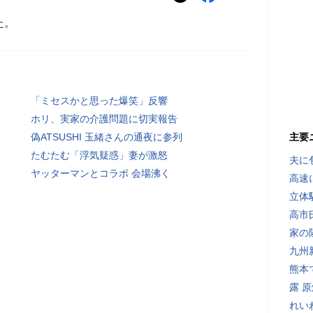
た。
「ミセスかと思った爆笑」反響
ホリ、実家の介護問題に切実報告
偽ATSUSHI 玉緒さんの通夜に参列
主要
たむたむ「浮気疑惑」妻が激怒
夫に
ヤッターマンとコラボ 会場沸く
高速
立体
高市
家の
九州
熊本
露 
れい