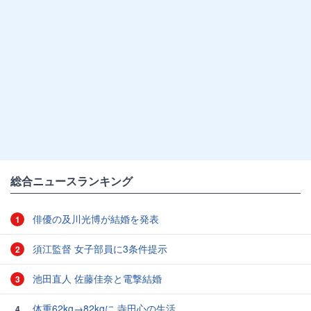
総合ニュースランキング
俳優の及川光博が結婚を発表
1
須江監督 女子部員に3条件提示
2
池田直人 佐藤佳奈と電撃結婚
3
体重62kg→82kgに 寺田心の生活
4