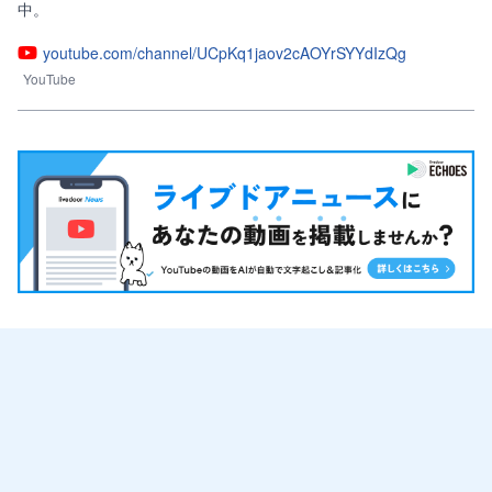
中。
youtube.com/channel/UCpKq1jaov2cAOYrSYYdIzQg
YouTube