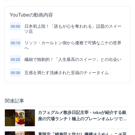
YouTubeの動画内容
日本初上陸！「誰もが心を奪われる」話題のスイー
00:00
ツ店
リッツ・カールトン側から優雅で可憐なニナの世界
00:10
へ
繊細で独創的！「人生最高のスイーツ」との出会い
00:22
五感を満たす洗練された至福のティータイム
00:30
関連記事
カフェグルメ散歩日記主宰・tokoが紹介する銀
座の穴場ランチ！極上のプレーンオムレツで上
質な時間を
夏限定「鯖寿司と塩だし檸檬そうめん」こそ至