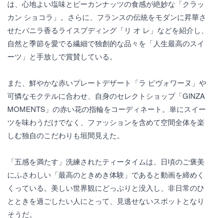
は、心地よい塩味とピーカンナッツの食感が絶妙な「クラッ
カン ショコラ」。さらに、フランスの伝統をモダンに昇華さ
せたバニラ香るライスプディング「リ オ レ」などを紹介し、
自然と季節を愛でる繊細で独創的な品々を「人生最高のスイ
ーツ」と手放しで賞賛している。
また、鮮やかな赤いプレートデザート「ラ ピヴォワーヌ」や
可憐なモクテルに合わせ、自身のセレクトショップ「GINZA
MOMENTS」の赤い花の指輪をコーディネート。単にスイー
ツを味わうだけでなく、ファッションを含めて空間全体を楽
しむ独自のこだわりも垣間見えた。
「五感を満たす」洗練されたティータイムは、日頃のご褒美
にふさわしい「最高のときめき体験」であると動画を締めく
くっている。美しい世界観にどっぷりと没入し、非日常のひ
とときを過ごしたい人にとって、見逃せないスポットとなり
そうだ。