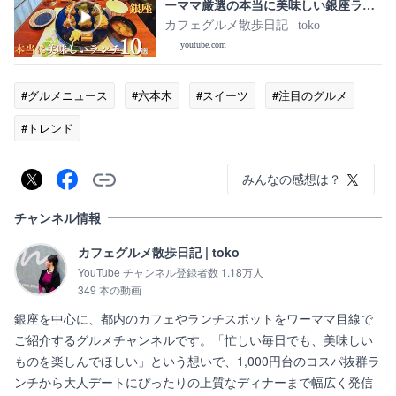
ーママ厳選の本当に美味しい銀座ラン
チ最新版♡GINZA lunch♡
カフェグルメ散歩日記 | toko
youtube.com
#グルメニュース
#六本木
#スイーツ
#注目のグルメ
#トレンド
みんなの感想は？
チャンネル情報
カフェグルメ散歩日記 | toko
YouTube チャンネル登録者数 1.18万人
349 本の動画
銀座を中心に、都内のカフェやランチスポットをワーママ目線で
ご紹介するグルメチャンネルです。「忙しい毎日でも、美味しい
ものを楽しんでほしい」という想いで、1,000円台のコスパ抜群ラ
ンチから大人デートにぴったりの上質なディナーまで幅広く発信