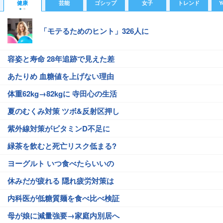
健康
芸能
ゴシップ
女子
トレンド
Y
「モテるためのヒント」326人に
容姿と寿命 28年追跡で見えた差
あたりめ 血糖値を上げない理由
体重62kg→82kgに 寺田心の生活
夏のむくみ対策 ツボ&反射区押し
紫外線対策がビタミンD不足に
緑茶を飲むと死亡リスク低まる?
ヨーグルト いつ食べたらいいの
休みだが疲れる 隠れ疲労対策は
内科医が低糖質麺を食べ比べ検証
母が娘に減量強要→家庭内別居へ