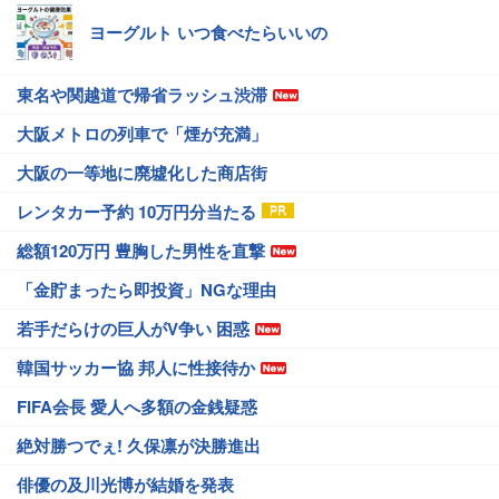
ヨーグルト いつ食べたらいいの
東名や関越道で帰省ラッシュ渋滞
大阪メトロの列車で「煙が充満」
大阪の一等地に廃墟化した商店街
レンタカー予約 10万円分当たる
総額120万円 豊胸した男性を直撃
「金貯まったら即投資」NGな理由
若手だらけの巨人がV争い 困惑
韓国サッカー協 邦人に性接待か
FIFA会長 愛人へ多額の金銭疑惑
絶対勝つでぇ! 久保凛が決勝進出
俳優の及川光博が結婚を発表