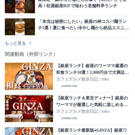
高！松屋銀座B1Fで味わう老舗料亭ランチ
「本当は秘密にしたい」銀座の神コスパ麺ラン
チ5選！夏に食べたい冷やし麺から絶品エスニッ
クまで
もっと見る
関連動画（外部リンク）
【銀座ランチ】銀座のワーママ厳選の
和食ランチ10選！1,000円台で大満足の
ランチを集めました♡夜は高級な銀座
カフェグルメ散歩日記 | toko
のお店が提供する上質でコスパ最高の
youtube.com
和食膳！
【銀座ランチ＆東京ディナー】銀座の
ワーママが厳選した気軽に楽しめる銀
座ランチ10選💖大人デートにおすすめ
カフェグルメ散歩日記 | toko
の東京ディナー5選✨
youtube.com
【銀座ランチ最新版⭐︎GINZA】銀座ワ