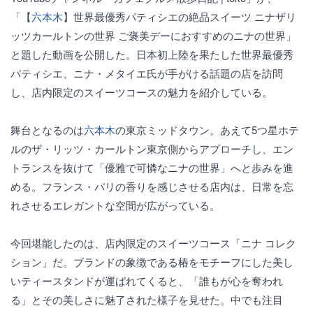
「【
六本木
】世界最優秀パティシエの絶品スイーツ ニナザリ
ッツカールトンの世界 ご褒美デーにおすすめのニナの世界」
と題した動画を公開した。日本初上陸を果たした世界最優秀
パティシエ、ニナ・メタイエ氏が手がける話題の店を訪問
し、店内限定のスイーツコースの魅力を紹介している。
舞台となるのは
六本木
の東京ミッドタウン。あえて5つ星ホテ
ルのザ・リッツ・カールトン東京側からアプローチし、エン
トランスを抜けて「優雅で可憐なニナの世界」へと歩みを進
める。フランス・パリの香りを感じさせる店内は、日常を忘
れさせるエレガントな空間が広がっている。
今回堪能したのは、店内限定のスイーツコース「ニナ コレク
ション」だ。ブランドの象徴である椿をモチーフにした美し
いティースタンドが運ばれてくると、「誰もが心を奪われ
る」とその美しさに魅了された様子を見せた。中でも注目