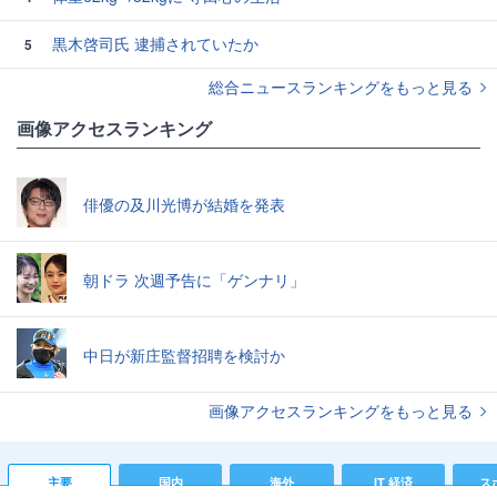
黒木啓司氏 逮捕されていたか
5
総合ニュースランキングをもっと見る
画像アクセスランキング
俳優の及川光博が結婚を発表
朝ドラ 次週予告に「ゲンナリ」
中日が新庄監督招聘を検討か
画像アクセスランキングをもっと見る
主要
国内
海外
IT 経済
ス