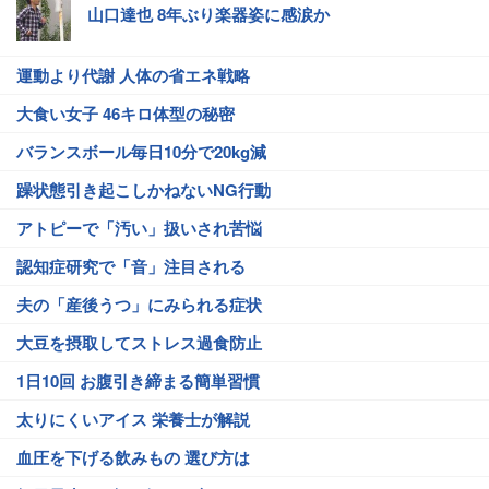
山口達也 8年ぶり楽器姿に感涙か
運動より代謝 人体の省エネ戦略
大食い女子 46キロ体型の秘密
バランスボール毎日10分で20kg減
躁状態引き起こしかねないNG行動
アトピーで「汚い」扱いされ苦悩
認知症研究で「音」注目される
夫の「産後うつ」にみられる症状
大豆を摂取してストレス過食防止
1日10回 お腹引き締まる簡単習慣
太りにくいアイス 栄養士が解説
血圧を下げる飲みもの 選び方は