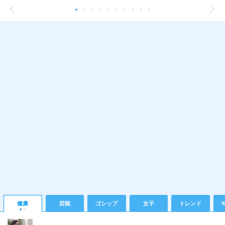
健康
芸能
ゴシップ
女子
トレンド
Y