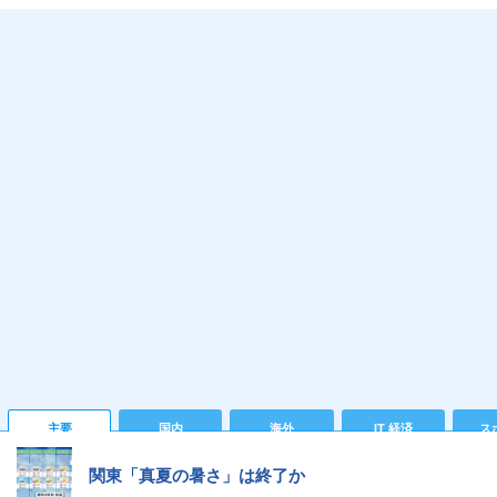
主要
国内
海外
IT 経済
ス
関東「真夏の暑さ」は終了か