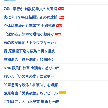
7歳に暴行か 施設従業員の女逮捕
夫に包丁? 毎日新聞記者の女逮捕
立体駐車場から車落下 夫婦死傷
「泥酔者」熊本で通報が頻発か
家の隣が民泊「トラウマなった」
露 原爆投下巡り広島市長を批判
無期刑の「終身刑化」傾向続く
NHK職員性被害 出演者に怒りの声
れいわ「いのちの党」に変更へ
90歳患者を殴る? 看護助手を逮捕
藤原竜也「労務改善」をアピール
元TBSアナの山本里菜 離婚を公表