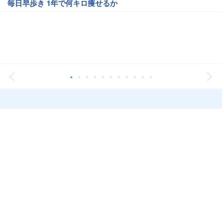
毎日早歩き 1年で何キロ痩せるか