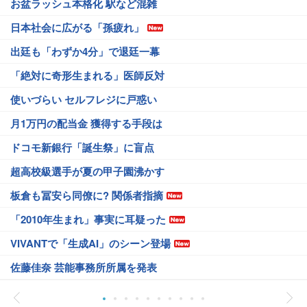
お盆ラッシュ本格化 駅など混雑
日本社会に広がる「孫疲れ」
出廷も「わずか4分」で退廷一幕
「絶対に奇形生まれる」医師反対
使いづらい セルフレジに戸惑い
月1万円の配当金 獲得する手段は
ドコモ新銀行「誕生祭」に盲点
超高校級選手が夏の甲子園沸かす
板倉も冨安ら同僚に? 関係者指摘
「2010年生まれ」事実に耳疑った
VIVANTで「生成AI」のシーン登場
佐藤佳奈 芸能事務所所属を発表