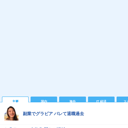
主要
国内
海外
IT 経済
ス
副業でグラビア バレて退職過去