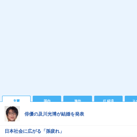
主要
国内
海外
IT 経済
ス
俳優の及川光博が結婚を発表
日本社会に広がる「孫疲れ」