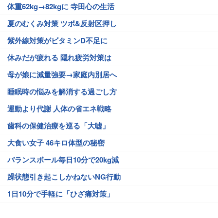
体重62kg→82kgに 寺田心の生活
夏のむくみ対策 ツボ&反射区押し
紫外線対策がビタミンD不足に
休みだが疲れる 隠れ疲労対策は
母が娘に減量強要→家庭内別居へ
睡眠時の悩みを解消する過ごし方
運動より代謝 人体の省エネ戦略
歯科の保健治療を巡る「大嘘」
大食い女子 46キロ体型の秘密
バランスボール毎日10分で20kg減
躁状態引き起こしかねないNG行動
1日10分で手軽に「ひざ痛対策」