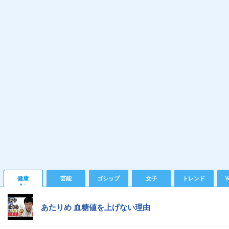
健康
芸能
ゴシップ
女子
トレンド
Y
あたりめ 血糖値を上げない理由