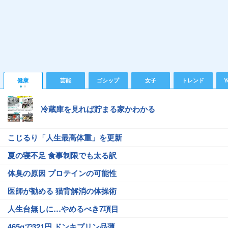
健康
芸能
ゴシップ
女子
トレンド
Y
冷蔵庫を見れば貯まる家かわかる
こじるり「人生最高体重」を更新
夏の寝不足 食事制限でも太る訳
体臭の原因 プロテインの可能性
医師が勧める 猫背解消の体操術
人生台無しに…やめるべき7項目
465gで321円 ドンキプリン品薄