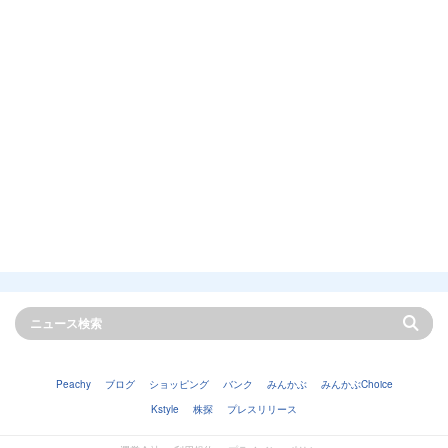
Peachy
ブログ
ショッピング
バンク
みんかぶ
みんかぶChoice
Kstyle
株探
プレスリリース