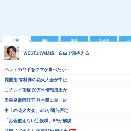
主要
国内
海外
IT 経済
ス
WEST.のW結婚「自由で頭抱える」
ペットのヤギをクマが食べたか
琵琶湖 有料券の花火大会が中止
ニチレイ攻撃 20万件情報流出か
天皇皇后両陛下 熊本県に金一封
中止の花火大会、3市が関与否定
「お金使えない症候群」FPが解説
井脇ノブ子さん 体重38kg減の今