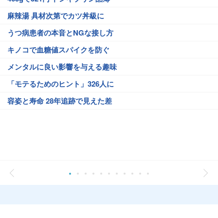
麻辣湯 具材次第でカツ丼級に
うつ病患者の本音とNGな接し方
キノコで血糖値スパイクを防ぐ
メンタルに良い影響を与える趣味
「モテるためのヒント」326人に
容姿と寿命 28年追跡で見えた差