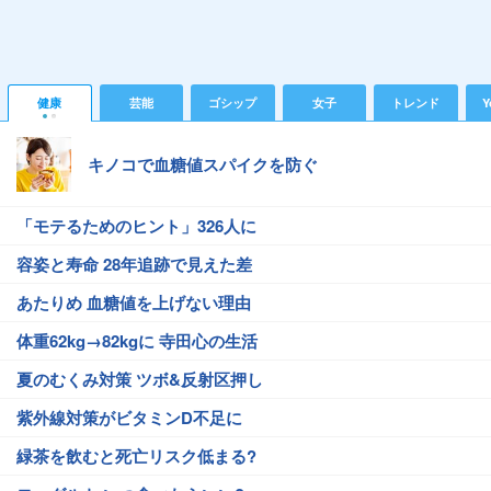
健康
芸能
ゴシップ
女子
トレンド
Y
キノコで血糖値スパイクを防ぐ
「モテるためのヒント」326人に
容姿と寿命 28年追跡で見えた差
あたりめ 血糖値を上げない理由
体重62kg→82kgに 寺田心の生活
夏のむくみ対策 ツボ&反射区押し
紫外線対策がビタミンD不足に
緑茶を飲むと死亡リスク低まる?