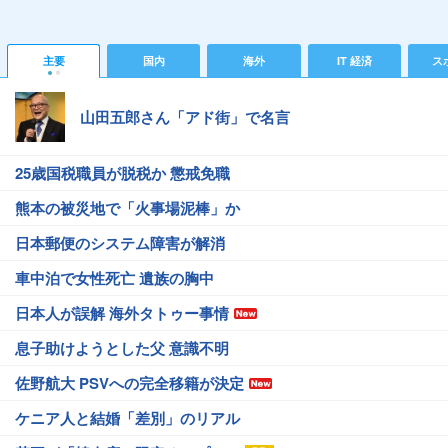
主要
国内
海外
IT 経済
ス
山田五郎さん「アド街」で名言
25歳国税職員が脱税か 懲戒免職
熊本の被災地で「火事場泥棒」か
日本郵便のシステム障害が解消
車中泊で女性死亡 遺族の胸中
日本人が誤解 海外タトゥー事情
息子助けようとした父 意識不明
佐野航大 PSVへの完全移籍が決定
ケニア人と結婚「差別」のリアル