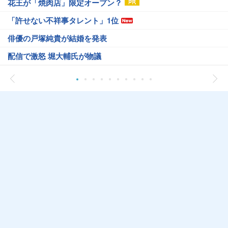
花王が「焼肉店」限定オープン？
「許せない不祥事タレント」1位
俳優の戸塚純貴が結婚を発表
配信で激怒 堀大輔氏が物議