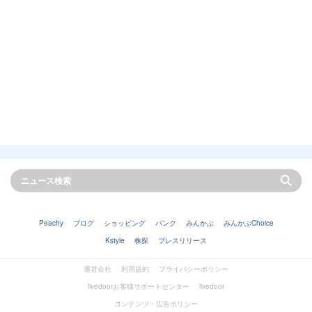
Peachy
ブログ
ショッピング
バンク
みんかぶ
みんかぶChoice
Kstyle
株探
プレスリリース
運営会社
利用規約
プライバシーポリシー
livedoorお客様サポートセンター
livedoor
コンテンツ・広告ポリシー