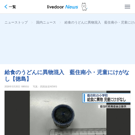
一覧
>
>
給食のうどんに異物混入 藍住南小・児童にけ
ニューストップ
国内ニュース
給食のうどんに異物混入 藍住南小・児童にけがな
し【徳島】
2026年5月20日 18時0分
写真：四国放送NEWS