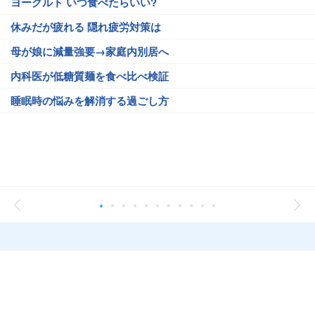
ヨーグルト いつ食べたらいい?
休みだが疲れる 隠れ疲労対策は
母が娘に減量強要→家庭内別居へ
内科医が低糖質麺を食べ比べ検証
睡眠時の悩みを解消する過ごし方