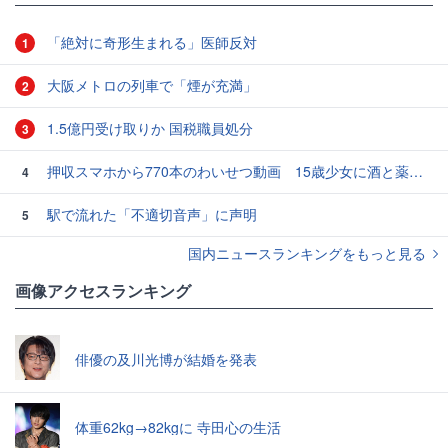
「絶対に奇形生まれる」医師反対
1
大阪メトロの列車で「煙が充満」
2
1.5億円受け取りか 国税職員処分
3
押収スマホから770本のわいせつ動画 15歳少女に酒と薬飲ませ性的暴行か 54歳男を再逮捕 「薬もありますよ」とSNSで誘い出し
4
駅で流れた「不適切音声」に声明
5
国内ニュースランキングをもっと見る
画像アクセスランキング
俳優の及川光博が結婚を発表
体重62kg→82kgに 寺田心の生活