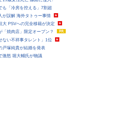
でも「冷房を控える」7割超
人が誤解 海外タトゥー事情
航大 PSVへの完全移籍が決定
が「焼肉店」限定オープン？
せない不祥事タレント」1位
の戸塚純貴が結婚を発表
で激怒 堀大輔氏が物議