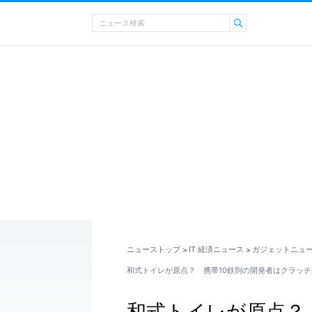
ニューストップ
IT 経済ニュース
ガジェットニュ
>
>
和式トイレが原点？ 携帯10鉄則の開発者はクラッ
和式トイレが原点？