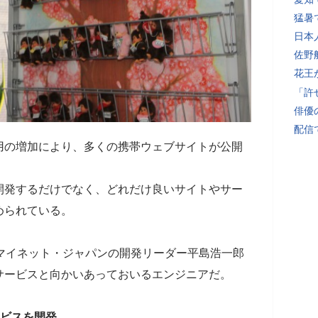
猛暑
日本
佐野
花王
「許
俳優
配信
用の増加により、多くの携帯ウェブサイトが公開
開発するだけでなく、どれだけ良いサイトやサー
められている。
マイネット・ジャパンの開発リーダー平島浩一郎
サービスと向かいあっておいるエンジニアだ。
ービスを開発