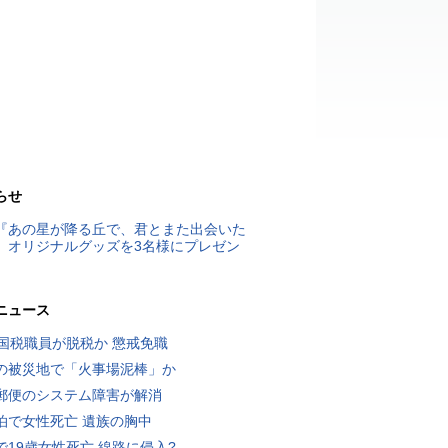
らせ
『あの星が降る丘で、君とまた出会いた
』オリジナルグッズを3名様にプレゼン
ニュース
歳国税職員が脱税か 懲戒免職
の被災地で「火事場泥棒」か
郵便のシステム障害が解消
泊で女性死亡 遺族の胸中
で19歳女性死亡 線路に侵入?