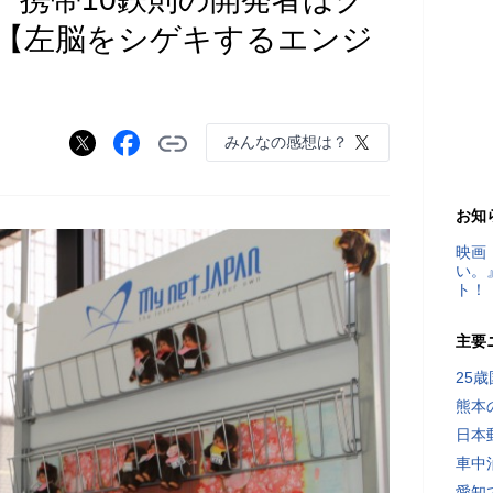
【左脳をシゲキするエンジ
みんなの感想は？
お知
映画
い。
ト！
主要
25
熊本
日本
車中
愛知