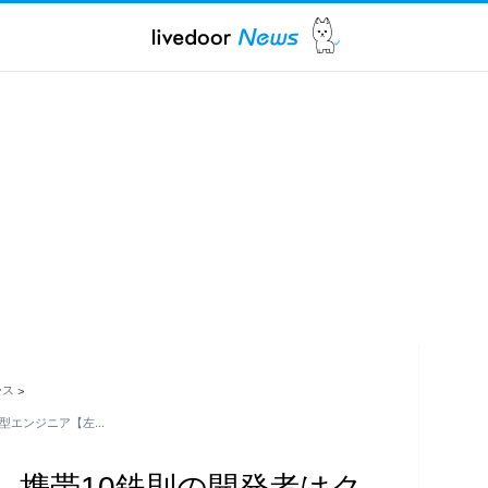
ース
>
チ型エンジニア【左…
 携帯10鉄則の開発者はク