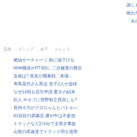
誰し
敗れ
「あ
芸能
ゴシップ
女子
トレンド
燃油サーチャージ 秋に値下げも
NHK職員がPTSDに 二次被害の懸念
去就は? 長友が開幕戦「来場」
寿美花代さん死去 息子2人が追悼
なぜ14回も忌引申請 驚きの結末
巨人 今オフに菅野智之買戻しも?
長州小力がクロちゃんとバトルへ
81回目の原爆忌 露や中は不参加
トラックなど計4台で玉突き事故
山形の高速道でトラック同士追突