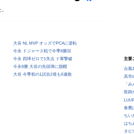
た。
大谷 NL MVP オッズでPCAに逆転
今永 ドジャース戦で今季8勝目
今永 四球ゼロで1失点 ド軍撃破
主要
今永8勝 大谷の先頭弾に脱帽
台風
大谷 今季初の1試合2発も6連敗
高市
「み
医師
LU
食費
ちい
はち
タピ