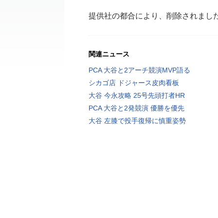
提供社の都合により、削除されまし
関連ニュース
PCA 大谷と2アーチ競演MVP語る
シカゴ店 ドジャース皮肉看板
大谷 今永攻略 25号先頭打者HR
PCA 大谷と2発競演 優勝を優先
大谷 左膝で投手復帰に慎重姿勢