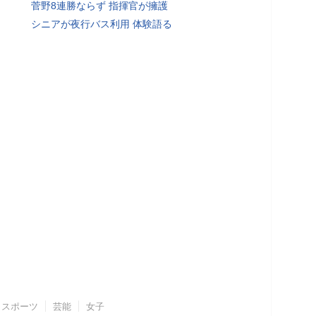
菅野8連勝ならず 指揮官が擁護
シニアが夜行バス利用 体験語る
スポーツ
芸能
女子