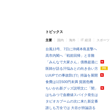
トピックス
主要
国内
海外
IT 経済
スポーツ
台風13号、7日に沖縄本島直撃へ
高市内閣へ「戦前回帰」と非難
「みんなで大家さん」債務超過に
医師が語る汗悩みとの向き合い方
LUUPでの事故防げた 持論を展開
食費は1日500円未満 貧困危機
ちいかわ新グッズ説明文に「闇」
はちみつで血糖値スパイク発生は
タピオカブームの次に来た新定番
誰しも万全では 大谷が持論語る