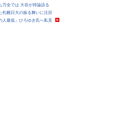
も万全では 大谷が持論語る
た札幌日大の振る舞いに注目
の人最低」ひろゆき氏へ私見