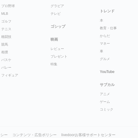
プロ野球
グラビア
トレンド
MLB
テレビ
本
ゴルフ
ゴシップ
教育・仕事
テニス
からだ
格闘技
映画
マネー
競馬
レビュー
車
相撲
プレゼント
グルメ
バスケ
特集
バレー
YouTube
フィギュア
サブカル
アニメ
ゲーム
コミック
リシー
コンテンツ・広告ポリシー
livedoorお客様サポートセンター