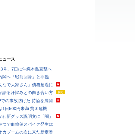
ニュース
13号、7日に沖縄本島直撃へ
内閣へ「戦前回帰」と非難
んなで大家さん」債務超過に
が語る汗悩みとの向き合い方
UPでの事故防げた 持論を展開
は1日500円未満 貧困危機
かわ新グッズ説明文に「闇」
みつで血糖値スパイク発生は
オカブームの次に来た新定番