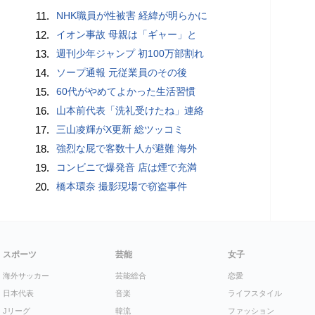
11.
NHK職員が性被害 経緯が明らかに
12.
イオン事故 母親は「ギャー」と
13.
週刊少年ジャンプ 初100万部割れ
14.
ソープ通報 元従業員のその後
15.
60代がやめてよかった生活習慣
16.
山本前代表「洗礼受けたね」連絡
17.
三山凌輝がX更新 総ツッコミ
18.
強烈な屁で客数十人が避難 海外
19.
コンビニで爆発音 店は煙で充満
20.
橋本環奈 撮影現場で窃盗事件
スポーツ
芸能
女子
海外サッカー
芸能総合
恋愛
日本代表
音楽
ライフスタイル
Jリーグ
韓流
ファッション