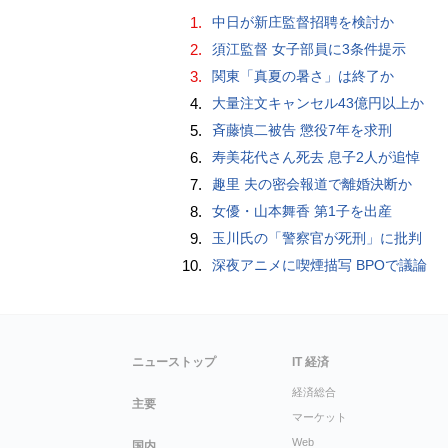
1.
中日が新庄監督招聘を検討か
2.
須江監督 女子部員に3条件提示
3.
関東「真夏の暑さ」は終了か
4.
大量注文キャンセル43億円以上か
5.
斉藤慎二被告 懲役7年を求刑
6.
寿美花代さん死去 息子2人が追悼
7.
趣里 夫の密会報道で離婚決断か
8.
女優・山本舞香 第1子を出産
9.
玉川氏の「警察官が死刑」に批判
10.
深夜アニメに喫煙描写 BPOで議論
ニューストップ
IT 経済
経済総合
主要
マーケット
Web
国内