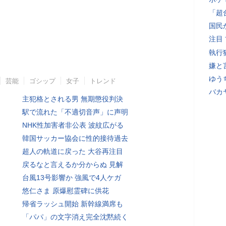
「超
国民
注目
執行
嫌と
ゆう
芸能
ゴシップ
女子
トレンド
バカ
主犯格とされる男 無期懲役判決
駅で流れた「不適切音声」に声明
NHK性加害者非公表 波紋広がる
韓国サッカー協会に性的接待過去
超人の軌道に戻った 大谷再注目
戻るなと言えるか分からぬ 見解
台風13号影響か 強風で4人ケガ
悠仁さま 原爆慰霊碑に供花
帰省ラッシュ開始 新幹線満席も
「パパ」の文字消え完全沈黙続く