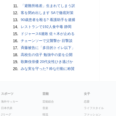
11.
「避難所格差」生まれてしまう訳
12.
客を閉め出します SAで徹底対策
13.
90歳患者を殴る? 看護助手を逮捕
14.
レストランで192人食中毒 静岡
15.
ドジャース6連敗 佐々木が止める
16.
チェーンソーで父襲撃か 目撃談
17.
斉藤被告に「多目的トイレ以下」
18.
高校生の信子 勉強中の姿を公開
19.
歌舞伎俳優 20代女性ひき逃げか
20.
みな実を守った? 粋な行動に称賛
スポーツ
芸能
女子
海外サッカー
芸能総合
恋愛
日本代表
音楽
ライフスタイル
Jリーグ
韓流
ファッション