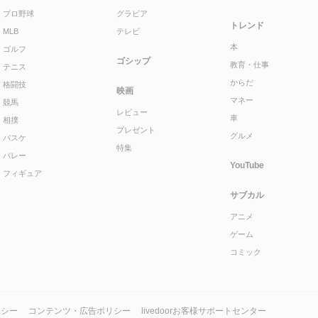
プロ野球
グラビア
トレンド
MLB
テレビ
本
ゴルフ
ゴシップ
教育・仕事
テニス
からだ
格闘技
映画
マネー
競馬
レビュー
車
相撲
プレゼント
グルメ
バスケ
特集
バレー
YouTube
フィギュア
サブカル
アニメ
ゲーム
コミック
リシー
コンテンツ・広告ポリシー
livedoorお客様サポートセンター