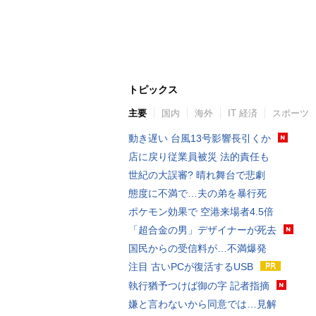
トピックス
主要
国内
海外
IT 経済
スポーツ
動き遅い 台風13号影響長引くか
店に戻り従業員被災 法的責任も
世紀の大誤審? 晴れ舞台で悲劇
態度に不満で…夫の弟を暴行死
ポケモン効果で 空港来場者4.5倍
「超合金の男」デザイナーが死去
国民からの受信料が…不満爆発
注目 古いPCが復活するUSB
執行猶予つけば御の字 記者指摘
嫌と言わないから同意では…見解