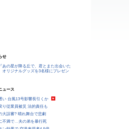
らせ
『あの星が降る丘で、君とまた出会いた
』オリジナルグッズを3名様にプレゼン
ニュース
遅い 台風13号影響長引くか
戻り従業員被災 法的責任も
の大誤審? 晴れ舞台で悲劇
に不満で…夫の弟を暴行死
モン効果で 空港来場者4.5倍