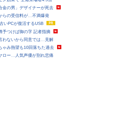
合金の男」デザイナーが死去
からの受信料が…不満爆発
 古いPCが復活するUSB
猶予つけば御の字 記者指摘
言わないから同意では…見解
ちゃみ熱望も10回落ちた過去
ヤロー…人気声優が別れ悲痛