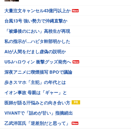
大量注文キャンセル43億円以上か
台風13号 強い勢力で沖縄直撃か
「被爆後のにおい」高校生が再現
私の指示が…ハビタ幹部明かした
AIが人間をだまし虚偽の説明か
USJハロウィン 衝撃グッズ発売へ
深夜アニメに喫煙描写 BPOで議論
歩きスマホ「主犯」の年代とは
イオン事故 母親は「ギャー」と
医師が語る汗悩みとの向き合い方
VIVANTで「詰めが甘い」指摘続出
乙武洋匡氏「逆差別だと思って」