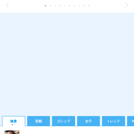
健康
芸能
ゴシップ
女子
トレンド
Y