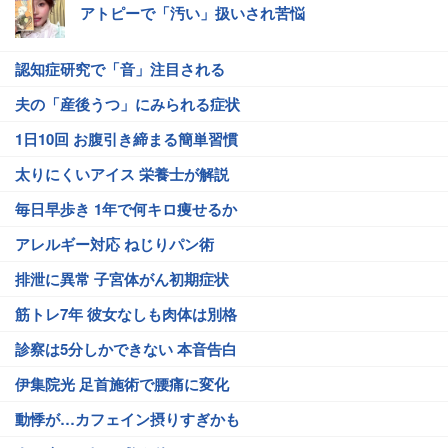
アトピーで「汚い」扱いされ苦悩
認知症研究で「音」注目される
夫の「産後うつ」にみられる症状
1日10回 お腹引き締まる簡単習慣
太りにくいアイス 栄養士が解説
毎日早歩き 1年で何キロ痩せるか
アレルギー対応 ねじりパン術
排泄に異常 子宮体がん初期症状
筋トレ7年 彼女なしも肉体は別格
診察は5分しかできない 本音告白
伊集院光 足首施術で腰痛に変化
動悸が…カフェイン摂りすぎかも