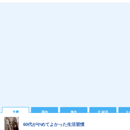
主要
国内
海外
IT 経済
ス
60代がやめてよかった生活習慣