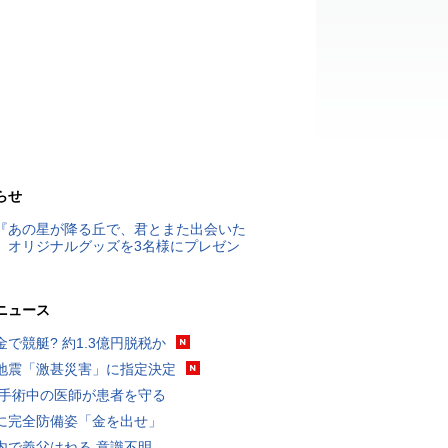
らせ
『あの星が降る丘で、君とまた出会いた
』オリジナルグッズを3名様にプレゼン
ニュース
金で競艇? 約1.3億円脱税か
地震「激甚災害」に指定決定
 手術中の医師が患者を守る
に完全防備姿「金を出せ」
内で義父はねる 意識不明