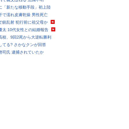
に「新たな移動手段」初上陸
汗で濡れ皮膚乾燥 男性死亡
で銃乱射 犯行前に祖父母か
優太 10代女性との結婚報告
高校、9回2死から大逆転勝利
してる? さかなクンが回答
啓司氏 逮捕されていたか