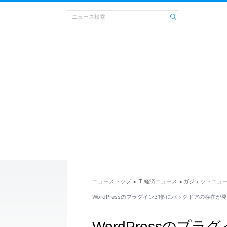
ニューストップ
IT 経済ニュース
ガジェットニュ
>
>
WordPressのプラグイン31個にバックドアの存在
WordPressのプ