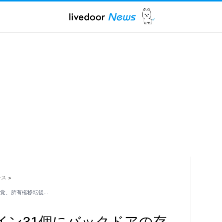
ース
>
が発覚、所有権移転後…
ラグイン31個にバックドアの存