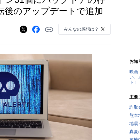
転後のアップデートで追加
みんなの感想は？
）
お知
映画
い。
ト！
主要
詐取
熊本
地震
真夏
敷地