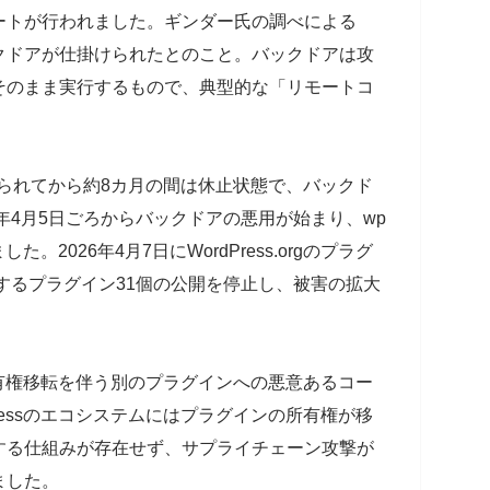
ートが行われました。ギンダー氏の調べによる
クドアが仕掛けられたとのこと。バックドアは攻
そのまま実行するもので、典型的な「リモートコ
掛けられてから約8カ月の間は休止状態で、バックド
年4月5日ごろからバックドアの悪用が始まり、wp
した。2026年4月7日にWordPress.orgのプラグ
inの所有するプラグイン31個の公開を停止し、被害の拡大
も所有権移転を伴う別のプラグインへの悪意あるコー
ressのエコシステムにはプラグインの所有権が移
する仕組みが存在せず、サプライチェーン攻撃が
ました。