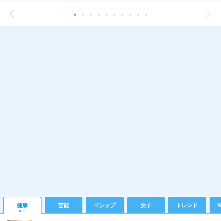
健康
芸能
ゴシップ
女子
トレンド
Y