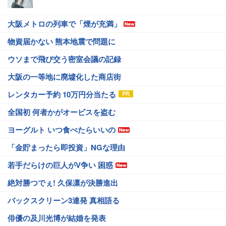
大阪メトロの列車で「煙が充満」
物資届かない 熊本地震で問題に
ウソまで飛び交う密室会議の記録
大阪の一等地に廃墟化した商店街
レンタカー予約 10万円分当たる
全国初 何者かがオービスを盗む
ヨーグルト いつ食べたらいいの
「金貯まったら即投資」NGな理由
若手だらけの巨人がV争い 困惑
絶対勝つでぇ! 久保凛が決勝進出
バックスクリーン3連発 真相語る
俳優の及川光博が結婚を発表