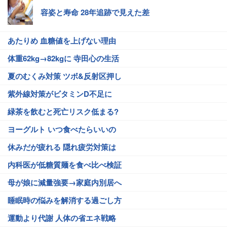
容姿と寿命 28年追跡で見えた差
あたりめ 血糖値を上げない理由
体重62kg→82kgに 寺田心の生活
夏のむくみ対策 ツボ&反射区押し
紫外線対策がビタミンD不足に
緑茶を飲むと死亡リスク低まる?
ヨーグルト いつ食べたらいいの
休みだが疲れる 隠れ疲労対策は
内科医が低糖質麺を食べ比べ検証
母が娘に減量強要→家庭内別居へ
睡眠時の悩みを解消する過ごし方
運動より代謝 人体の省エネ戦略