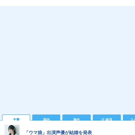
主要
国内
海外
IT 経済
ス
「ウマ娘」出演声優が結婚を発表