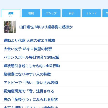
健康
芸能
ゴシップ
女子
トレンド
Y
山口達也 8年ぶり楽器姿に感涙か
運動より代謝 人体の省エネ戦略
大食い女子 46キロ体型の秘密
バランスボール毎日10分で20kg減
躁状態引き起こしかねないNG行動
脳梗塞になりやすい人の特徴
アトピーで「汚い」扱いされ苦悩
認知症研究で「音」注目される
夫の「産後うつ」にみられる症状
大豆を摂取してストレス過食防止