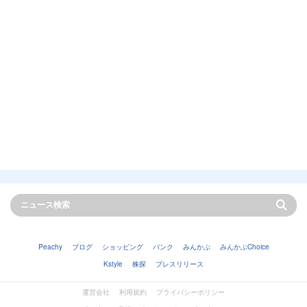
Peachy
ブログ
ショッピング
バンク
みんかぶ
みんかぶChoice
Kstyle
株探
プレスリリース
運営会社
利用規約
プライバシーポリシー