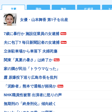
主要
国内
海外
IT 経済
ス
女優・山本舞香 第1子を出産
7歳に暴行か 施設従業員の女逮捕
夫に包丁? 毎日新聞記者の女逮捕
立体駐車場から車落下 夫婦死傷
関東「真夏の暑さ」は終了か
家の隣が民泊「トラウマなった」
露 原爆投下巡り広島市長を批判
「泥酔者」熊本で通報が頻発か
NHK職員性被害 出演者に怒りの声
無期刑の「終身刑化」傾向続く