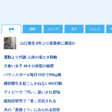
健康
芸能
ゴシップ
女子
トレンド
Y
山口達也 8年ぶり楽器姿に感涙か
運動より代謝 人体の省エネ戦略
大食い女子 46キロ体型の秘密
バランスボール毎日10分で20kg減
躁状態引き起こしかねないNG行動
アトピーで「汚い」扱いされ苦悩
認知症研究で「音」注目される
夫の「産後うつ」にみられる症状