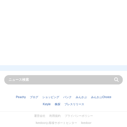
Peachy
ブログ
ショッピング
バンク
みんかぶ
みんかぶChoice
Kstyle
株探
プレスリリース
運営会社
利用規約
プライバシーポリシー
livedoorお客様サポートセンター
livedoor