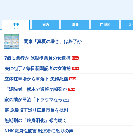
主要
国内
海外
IT 経済
ス
関東「真夏の暑さ」は終了か
7歳に暴行か 施設従業員の女逮捕
夫に包丁? 毎日新聞記者の女逮捕
立体駐車場から車落下 夫婦死傷
「泥酔者」熊本で通報が頻発か
家の隣が民泊「トラウマなった」
露 原爆投下巡り広島市長を批判
無期刑の「終身刑化」傾向続く
NHK職員性被害 出演者に怒りの声