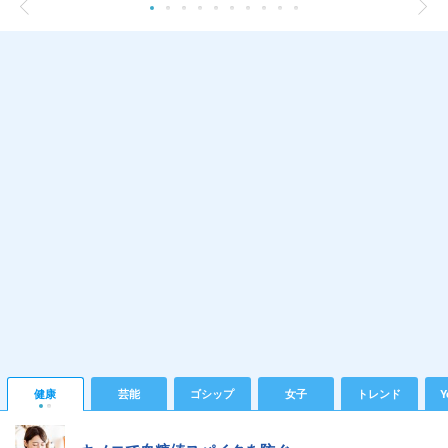
健康
芸能
ゴシップ
女子
トレンド
Y