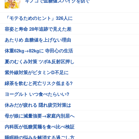
キノコで血糖値スパイクを防ぐ
「モテるためのヒント」326人に
容姿と寿命 28年追跡で見えた差
あたりめ 血糖値を上げない理由
体重62kg→82kgに 寺田心の生活
夏のむくみ対策 ツボ&反射区押し
紫外線対策がビタミンD不足に
緑茶を飲むと死亡リスク低まる?
ヨーグルト いつ食べたらいい?
休みだが疲れる 隠れ疲労対策は
母が娘に減量強要→家庭内別居へ
内科医が低糖質麺を食べ比べ検証
睡眠時の悩みを解消する過ごし方