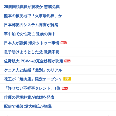
25歳国税職員が脱税か 懲戒免職
熊本の被災地で「火事場泥棒」か
日本郵便のシステム障害が解消
車中泊で女性死亡 遺族の胸中
日本人が誤解 海外タトゥー事情
息子助けようとした父 意識不明
佐野航大 PSVへの完全移籍が決定
ケニア人と結婚「差別」のリアル
花王が「焼肉店」限定オープン？
「許せない不祥事タレント」1位
俳優の戸塚純貴が結婚を発表
配信で激怒 堀大輔氏が物議