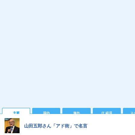
主要
国内
海外
IT 経済
ス
山田五郎さん「アド街」で名言