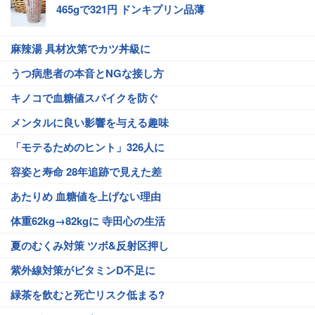
465gで321円 ドンキプリン品薄
麻辣湯 具材次第でカツ丼級に
うつ病患者の本音とNGな接し方
キノコで血糖値スパイクを防ぐ
メンタルに良い影響を与える趣味
「モテるためのヒント」326人に
容姿と寿命 28年追跡で見えた差
あたりめ 血糖値を上げない理由
体重62kg→82kgに 寺田心の生活
夏のむくみ対策 ツボ&反射区押し
紫外線対策がビタミンD不足に
緑茶を飲むと死亡リスク低まる?