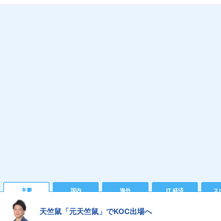
主要
国内
海外
IT 経済
ス
天竺鼠「元天竺鼠」でKOC出場へ