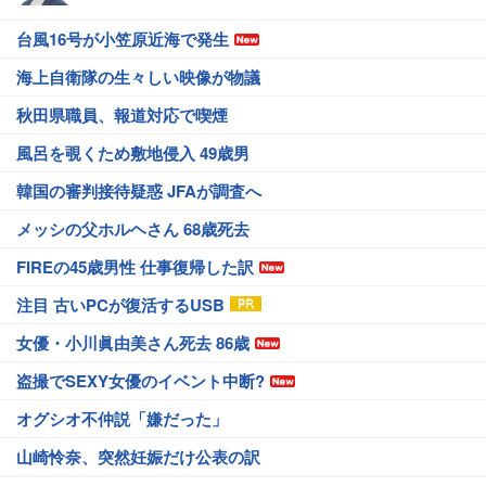
台風16号が小笠原近海で発生
海上自衛隊の生々しい映像が物議
秋田県職員、報道対応で喫煙
風呂を覗くため敷地侵入 49歳男
韓国の審判接待疑惑 JFAが調査へ
メッシの父ホルヘさん 68歳死去
FIREの45歳男性 仕事復帰した訳
注目 古いPCが復活するUSB
女優・小川眞由美さん死去 86歳
盗撮でSEXY女優のイベント中断?
オグシオ不仲説「嫌だった」
山崎怜奈、突然妊娠だけ公表の訳