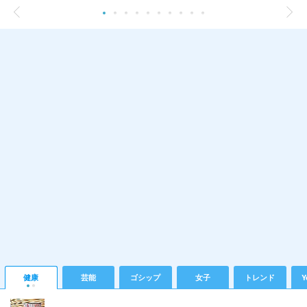
健康
芸能
ゴシップ
女子
トレンド
Y