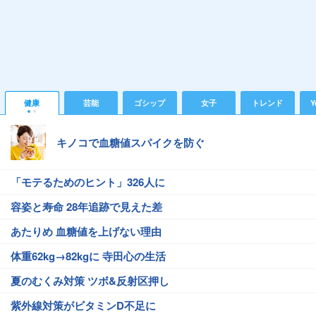
健康
芸能
ゴシップ
女子
トレンド
Y
キノコで血糖値スパイクを防ぐ
「モテるためのヒント」326人に
容姿と寿命 28年追跡で見えた差
あたりめ 血糖値を上げない理由
体重62kg→82kgに 寺田心の生活
夏のむくみ対策 ツボ&反射区押し
紫外線対策がビタミンD不足に