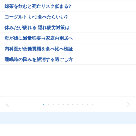
緑茶を飲むと死亡リスク低まる?
ヨーグルト いつ食べたらいい?
休みだが疲れる 隠れ疲労対策は
母が娘に減量強要→家庭内別居へ
内科医が低糖質麺を食べ比べ検証
睡眠時の悩みを解消する過ごし方