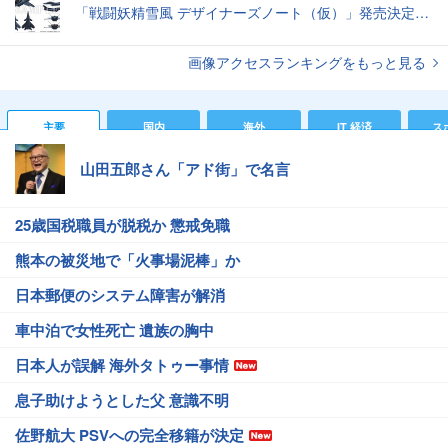
「戦闘妖精雪風 デザイナーズノート（仮）」発売決定スーパーシルフやメイヴといった名機たちの“線”の妙味
画像アクセスランキングをもっと見る
主要
国内
海外
IT 経済
ス
山田五郎さん「アド街」で名言
25歳国税職員が脱税か 懲戒免職
熊本の被災地で「火事場泥棒」か
日本郵便のシステム障害が解消
車中泊で女性死亡 遺族の胸中
日本人が誤解 海外タトゥー事情
息子助けようとした父 意識不明
佐野航大 PSVへの完全移籍が決定