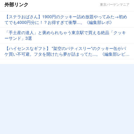
外部リンク
東京バーゲンマニア
【ステラおばさん】1900円のクッキー詰め放題やってみた→初め
てでも4000円分に！？お得すぎて衝撃...。《編集部レポ》
「手土産の達人」と褒められちゃう東京駅で買える絶品「クッキ
ーサンド」3選
【ハイセンスなギフト】 "架空のパティスリー"のクッキー缶がパ
ケ買い不可避。フタを開けたら夢が詰まってた...。《編集部レビュ
ー》