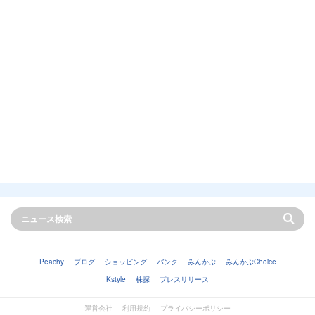
Peachy
ブログ
ショッピング
バンク
みんかぶ
みんかぶChoice
Kstyle
株探
プレスリリース
運営会社
利用規約
プライバシーポリシー