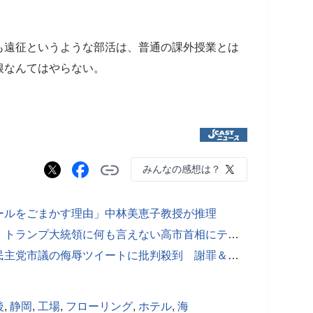
も遠征というような部活は、普通の課外授業とは
根なんてはやらない。
みんなの感想は？
ールをごまかす理由」中林美恵子教授が推理
「言えるわけないじゃないですか」 トランプ大統領に何も言えない高市首相にテーブルをバンッと叩いた人
「高犬早苗さんを葬儀大臣に」立憲民主党市議の侮辱ツイートに批判殺到 謝罪＆離党表明も反発続く
後
,
静岡
,
工場
,
フローリング
,
ホテル
,
海