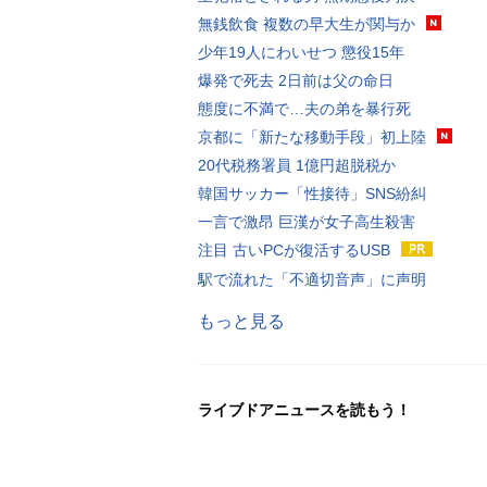
無銭飲食 複数の早大生が関与か
少年19人にわいせつ 懲役15年
爆発で死去 2日前は父の命日
態度に不満で…夫の弟を暴行死
京都に「新たな移動手段」初上陸
20代税務署員 1億円超脱税か
韓国サッカー「性接待」SNS紛糾
一言で激昂 巨漢が女子高生殺害
注目 古いPCが復活するUSB
駅で流れた「不適切音声」に声明
もっと見る
ライブドアニュースを読もう！