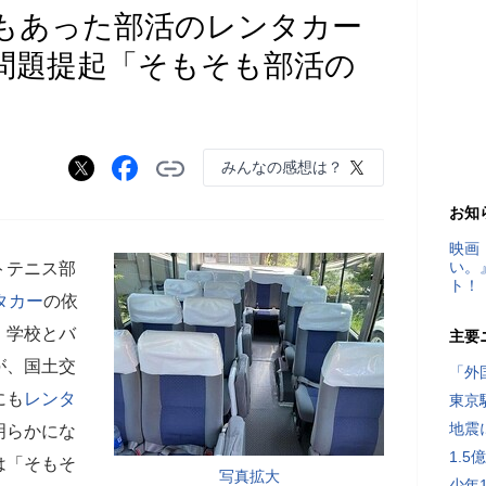
もあった部活のレンタカー
問題提起「そもそも部活の
みんなの感想は？
お知
映画
い。
トテニス部
ト！
タカー
の依
、学校とバ
主要
が、国土交
「外
にも
レンタ
東京
地震
明らかにな
1.
は「そもそ
写真拡大
少年