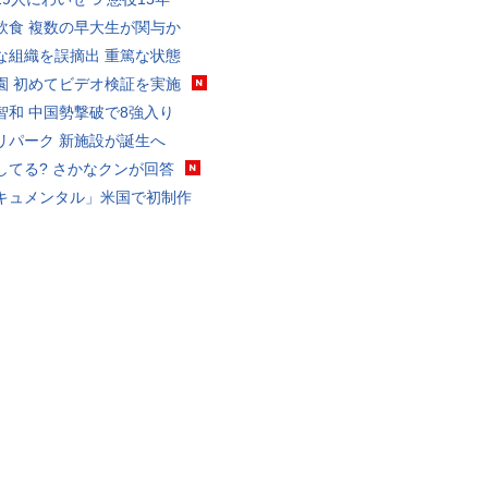
飲食 複数の早大生が関与か
な組織を誤摘出 重篤な状態
園 初めてビデオ検証を実施
智和 中国勢撃破で8強入り
リパーク 新施設が誕生へ
してる? さかなクンが回答
キュメンタル」米国で初制作