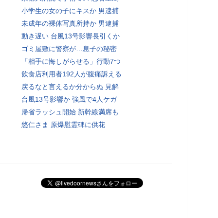
小学生の女の子にキスか 男逮捕
未成年の裸体写真所持か 男逮捕
動き遅い 台風13号影響長引くか
ゴミ屋敷に警察が…息子の秘密
「相手に悔しがらせる」行動7つ
飲食店利用者192人が腹痛訴える
戻るなと言えるか分からぬ 見解
台風13号影響か 強風で4人ケガ
帰省ラッシュ開始 新幹線満席も
悠仁さま 原爆慰霊碑に供花