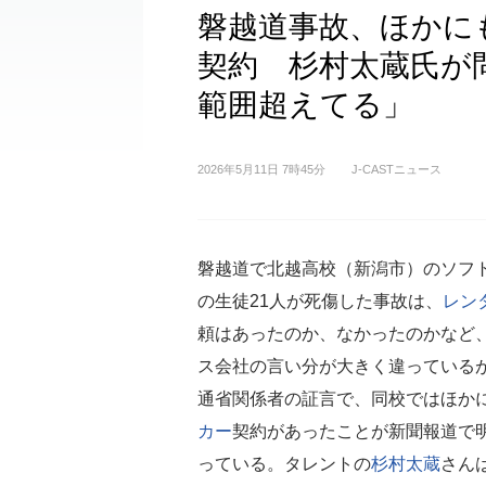
磐越道事故、ほかに
契約 杉村太蔵氏が
範囲超えてる」
2026年5月11日 7時45分
J-CASTニュース
磐越道で北越高校（新潟市）のソフ
の生徒21人が死傷した事故は、
レン
頼はあったのか、なかったのかなど
ス会社の言い分が大きく違っている
通省関係者の証言で、同校ではほか
カー
契約があったことが新聞報道で
っている。タレントの
杉村太蔵
さん