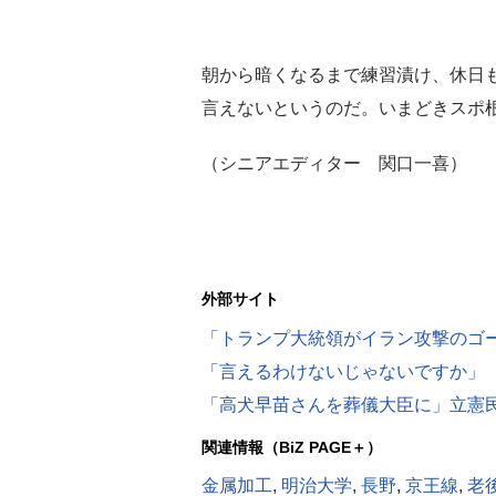
朝から暗くなるまで練習漬け、休日
言えないというのだ。いまどきスポ
（シニアエディター 関口一喜）
外部サイト
「トランプ大統領がイラン攻撃のゴ
関連情報（BiZ PAGE＋）
金属加工
,
明治大学
,
長野
,
京王線
,
老