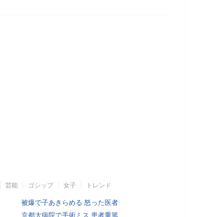
芸能
ゴシップ
女子
トレンド
被爆で子あきらめる 怒った医者
京都大病院で手術ミス 患者重篤