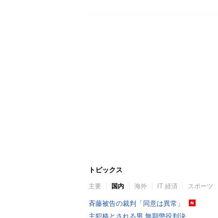
トピックス
主要
国内
海外
IT 経済
スポーツ
斉藤被告の裁判「同意は異常」
主犯格とされる男 無期懲役判決