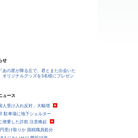
らせ
『あの星が降る丘で、君とまた出会いた
』オリジナルグッズを3名様にプレゼン
ニュース
国人受け入れ反対」大幅増
駅 駐車場に地下シェルター
に便乗した詐欺 注意喚起
5億円受け取りか 国税職員処分
19人にわいせつ 懲役15年