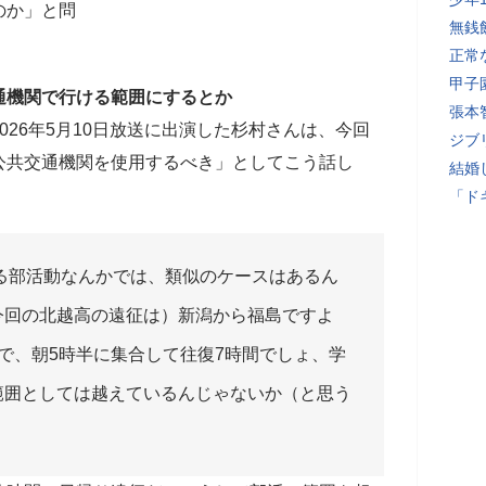
のか」と問
無銭
正常
甲子
通機関で行ける範囲にするとか
張本
026年5月10日放送に出演した杉村さんは、今回
ジブ
公共交通機関を使用するべき」としてこう話し
結婚
「ド
る部活動なんかでは、類似のケースはあるん
今回の北越高の遠征は）新潟から福島ですよ
で、朝5時半に集合して往復7時間でしょ、学
範囲としては越えているんじゃないか（と思う