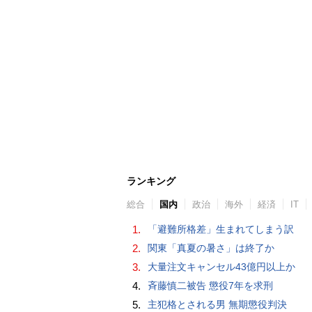
ランキング
総合
国内
政治
海外
経済
IT
1.
「避難所格差」生まれてしまう訳
2.
関東「真夏の暑さ」は終了か
3.
大量注文キャンセル43億円以上か
4.
斉藤慎二被告 懲役7年を求刑
5.
主犯格とされる男 無期懲役判決