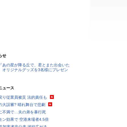
らせ
『あの星が降る丘で、君とまた出会いた
』オリジナルグッズを3名様にプレゼン
ニュース
戻り従業員被災 法的責任も
の大誤審? 晴れ舞台で悲劇
に不満で…夫の弟を暴行死
モン効果で 空港来場者4.5倍
K性加害者非公表 波紋広がる