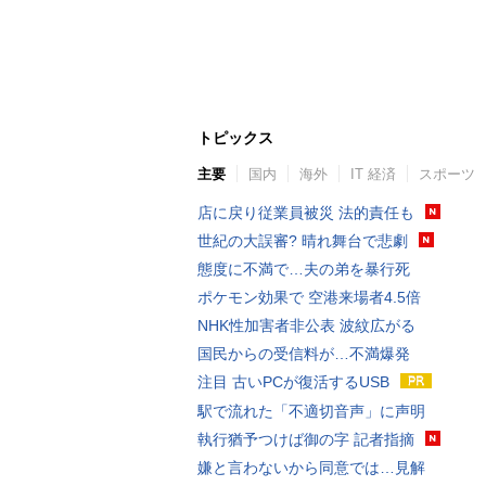
トピックス
主要
国内
海外
IT 経済
スポーツ
店に戻り従業員被災 法的責任も
世紀の大誤審? 晴れ舞台で悲劇
態度に不満で…夫の弟を暴行死
ポケモン効果で 空港来場者4.5倍
NHK性加害者非公表 波紋広がる
国民からの受信料が…不満爆発
注目 古いPCが復活するUSB
駅で流れた「不適切音声」に声明
執行猶予つけば御の字 記者指摘
嫌と言わないから同意では…見解