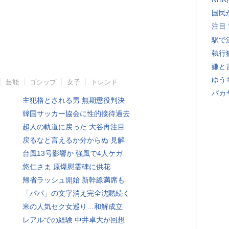
国民
注目
駅で
執行
嫌と
ゆう
芸能
ゴシップ
女子
トレンド
バカ
主犯格とされる男 無期懲役判決
韓国サッカー協会に性的接待過去
超人の軌道に戻った 大谷再注目
戻るなと言えるか分からぬ 見解
台風13号影響か 強風で4人ケガ
悠仁さま 原爆慰霊碑に供花
帰省ラッシュ開始 新幹線満席も
「パパ」の文字消え完全沈黙続く
米の人気セク女巡り…和解成立
レアルでの経験 中井卓大が回想