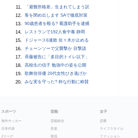
11.
「避難所格差」生まれてしまう訳
12.
客を閉め出します SAで徹底対策
13.
90歳患者を殴る? 看護助手を逮捕
14.
レストランで192人食中毒 静岡
15.
ドジャース6連敗 佐々木が止める
16.
チェーンソーで父襲撃か 目撃談
17.
斉藤被告に「多目的トイレ以下」
18.
高校生の信子 勉強中の姿を公開
19.
歌舞伎俳優 20代女性ひき逃げか
20.
みな実を守った? 粋な行動に称賛
スポーツ
芸能
女子
海外サッカー
芸能総合
恋愛
日本代表
音楽
ライフスタイル
Jリーグ
韓流
ファッション