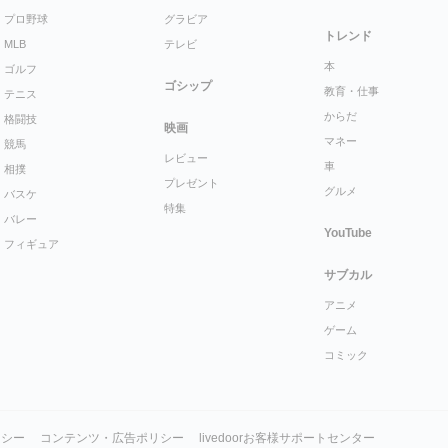
プロ野球
グラビア
トレンド
MLB
テレビ
本
ゴルフ
ゴシップ
教育・仕事
テニス
からだ
格闘技
映画
マネー
競馬
レビュー
車
相撲
プレゼント
グルメ
バスケ
特集
バレー
YouTube
フィギュア
サブカル
アニメ
ゲーム
コミック
リシー
コンテンツ・広告ポリシー
livedoorお客様サポートセンター