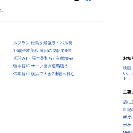
た。
ルブラン 松島を最強ライバル視
18歳張本美和 連日の逆転で8強
卓球WTT 張本美和らが初戦突破
お知
張本智和 サーブ磨き連覇狙う
映画
い。
張本智和 横浜で大会2連覇へ挑む
ト！
主要
店に
世紀
態度
ポケ
NH