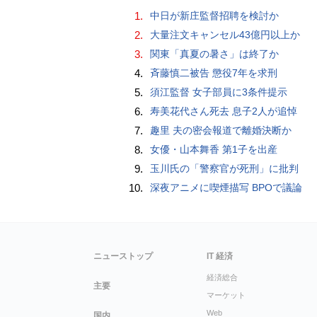
1.
中日が新庄監督招聘を検討か
2.
大量注文キャンセル43億円以上か
3.
関東「真夏の暑さ」は終了か
4.
斉藤慎二被告 懲役7年を求刑
5.
須江監督 女子部員に3条件提示
6.
寿美花代さん死去 息子2人が追悼
7.
趣里 夫の密会報道で離婚決断か
8.
女優・山本舞香 第1子を出産
9.
玉川氏の「警察官が死刑」に批判
10.
深夜アニメに喫煙描写 BPOで議論
ニューストップ
IT 経済
経済総合
主要
マーケット
Web
国内