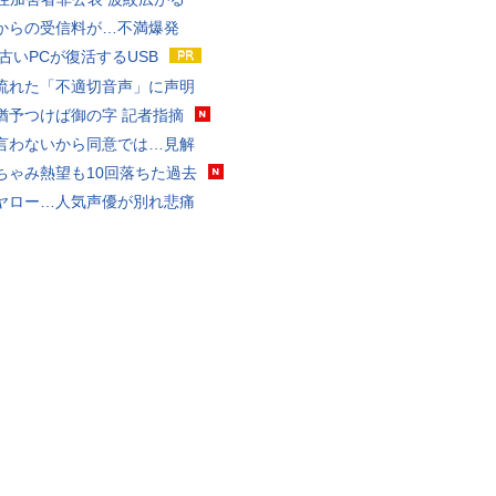
からの受信料が…不満爆発
 古いPCが復活するUSB
流れた「不適切音声」に声明
猶予つけば御の字 記者指摘
言わないから同意では…見解
ちゃみ熱望も10回落ちた過去
ヤロー…人気声優が別れ悲痛