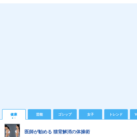
健康
芸能
ゴシップ
女子
トレンド
Y
医師が勧める 猫背解消の体操術