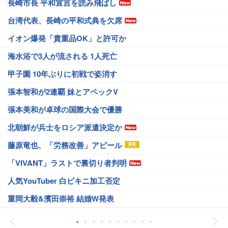
長崎市長 平和宣言を読み飛ばし
台湾代表、長崎の平和式典を欠席
イオン爆発「貴重品OK」と許可か
海水浴で3人が流される 1人死亡
甲子園 10年ぶりに初戦で姿消す
張本智和が2連覇 妹とアベックV
張本美和が卓球の国際大会で優勝
北朝鮮が兵士をロシア派遣決定か
藤原竜也、「労務改善」アピール
「VIVANT」ラストで裏切り者判明
人気YouTuber 白ビキニ加工否定
重岡大毅&濱田崇裕 結婚W発表