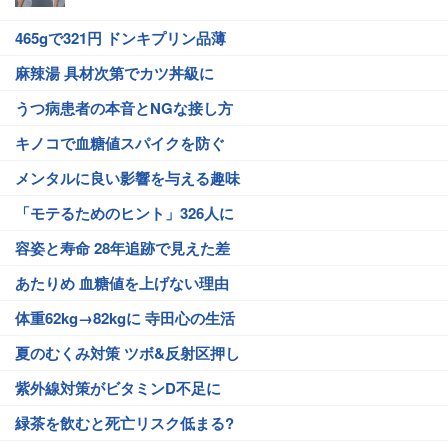
465gで321円 ドンキプリン品薄
麻辣湯 具材次第でカツ丼級に
うつ病患者の本音とNGな接し方
キノコで血糖値スパイクを防ぐ
メンタルに良い影響を与える趣味
「モテるためのヒント」326人に
容姿と寿命 28年追跡で見えた差
あたりめ 血糖値を上げない理由
体重62kg→82kgに 寺田心の生活
夏のむくみ対策 ツボ&反射区押し
紫外線対策がビタミンD不足に
緑茶を飲むと死亡リスク低まる?