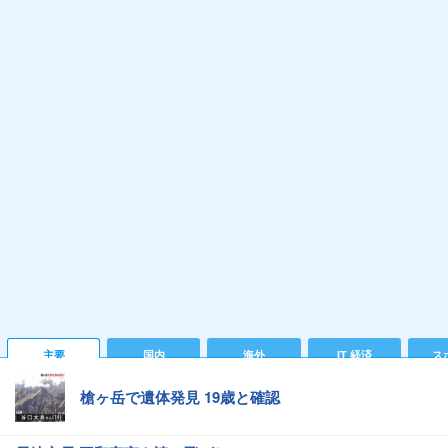
主要
国内
海外
IT 経済
ス
槍ヶ岳で遺体発見 19歳と確認