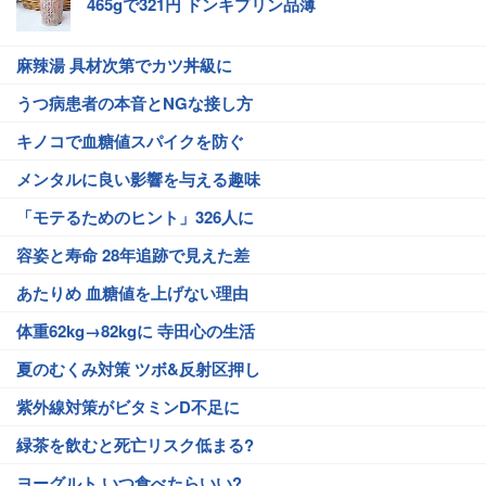
465gで321円 ドンキプリン品薄
麻辣湯 具材次第でカツ丼級に
うつ病患者の本音とNGな接し方
キノコで血糖値スパイクを防ぐ
メンタルに良い影響を与える趣味
「モテるためのヒント」326人に
容姿と寿命 28年追跡で見えた差
あたりめ 血糖値を上げない理由
体重62kg→82kgに 寺田心の生活
夏のむくみ対策 ツボ&反射区押し
紫外線対策がビタミンD不足に
緑茶を飲むと死亡リスク低まる?
ヨーグルト いつ食べたらいい?