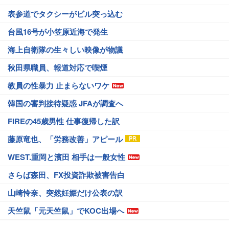
表参道でタクシーがビル突っ込む
台風16号が小笠原近海で発生
海上自衛隊の生々しい映像が物議
秋田県職員、報道対応で喫煙
教員の性暴力 止まらないワケ
韓国の審判接待疑惑 JFAが調査へ
FIREの45歳男性 仕事復帰した訳
藤原竜也、「労務改善」アピール
WEST.重岡と濱田 相手は一般女性
さらば森田、FX投資詐欺被害告白
山崎怜奈、突然妊娠だけ公表の訳
天竺鼠「元天竺鼠」でKOC出場へ