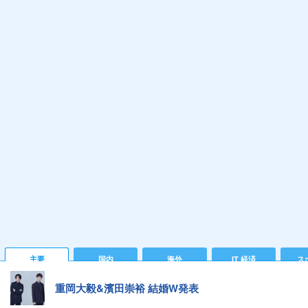
主要
国内
海外
IT 経済
ス
重岡大毅&濱田崇裕 結婚W発表