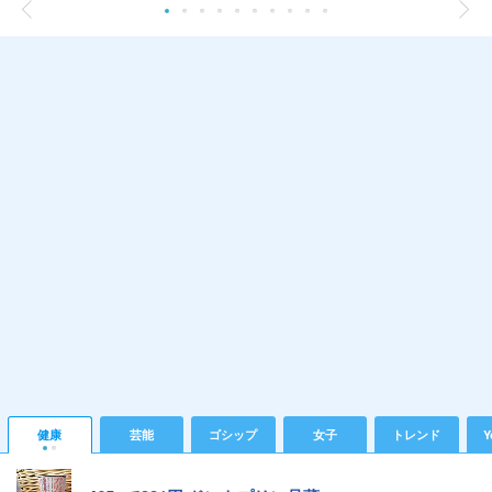
健康
芸能
ゴシップ
女子
トレンド
Y