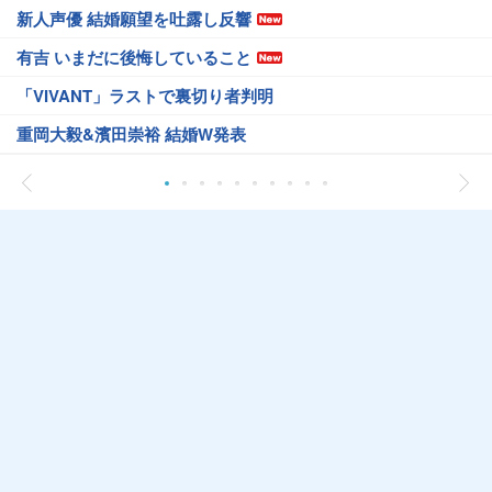
新人声優 結婚願望を吐露し反響
有吉 いまだに後悔していること
「VIVANT」ラストで裏切り者判明
重岡大毅&濱田崇裕 結婚W発表