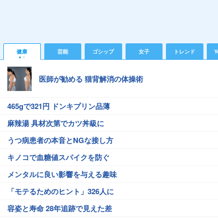
健康
芸能
ゴシップ
女子
トレンド
Y
医師が勧める 猫背解消の体操術
465gで321円 ドンキプリン品薄
麻辣湯 具材次第でカツ丼級に
うつ病患者の本音とNGな接し方
キノコで血糖値スパイクを防ぐ
メンタルに良い影響を与える趣味
「モテるためのヒント」326人に
容姿と寿命 28年追跡で見えた差