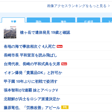
画像アクセスランキングをもっと見る
主要
国内
海外
IT 経済
ス
槍ヶ岳で遺体発見 19歳と確認
各地の海で事故相次ぐ 4人死亡
長崎市長 平和宣言を読み飛ばし
台湾代表、長崎の平和式典を欠席
イオン爆発「貴重品OK」と許可か
甲子園 10年ぶりに初戦で姿消す
張本智和が2連覇 妹とアベックV
北朝鮮が兵士をロシア派遣決定か
藤原竜也、「労務改善」アピール