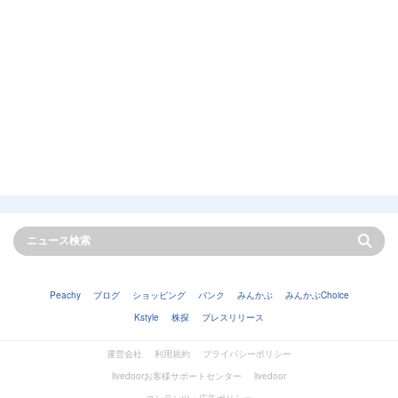
Peachy
ブログ
ショッピング
バンク
みんかぶ
みんかぶChoice
Kstyle
株探
プレスリリース
運営会社
利用規約
プライバシーポリシー
livedoorお客様サポートセンター
livedoor
コンテンツ・広告ポリシー