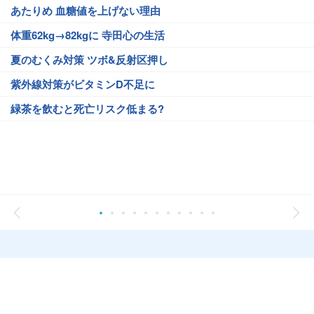
あたりめ 血糖値を上げない理由
体重62kg→82kgに 寺田心の生活
夏のむくみ対策 ツボ&反射区押し
紫外線対策がビタミンD不足に
緑茶を飲むと死亡リスク低まる?