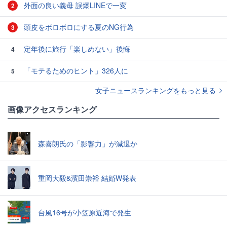
外面の良い義母 誤爆LINEで一変
2
頭皮をボロボロにする夏のNG行為
3
定年後に旅行「楽しめない」後悔
4
「モテるためのヒント」326人に
5
女子ニュースランキングをもっと見る
画像アクセスランキング
森喜朗氏の「影響力」が減退か
重岡大毅&濱田崇裕 結婚W発表
台風16号が小笠原近海で発生