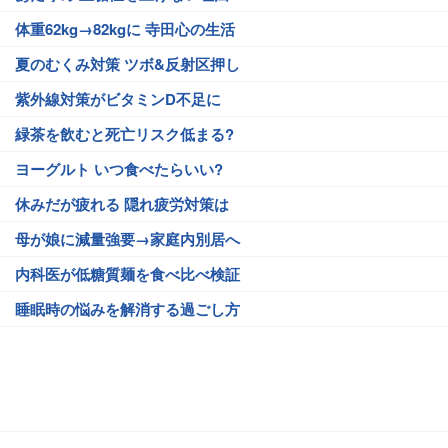
体重62kg→82kgに 寺田心の生活
夏のむくみ対策 ツボ&反射区押し
紫外線対策がビタミンD不足に
緑茶を飲むと死亡リスク低まる?
ヨーグルト いつ食べたらいい?
休みだが疲れる 隠れ疲労対策は
母が娘に減量強要→家庭内別居へ
内科医が低糖質麺を食べ比べ検証
睡眠時の悩みを解消する過ごし方