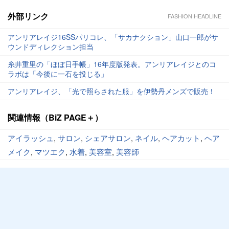
外部リンク
FASHION HEADLINE
アンリアレイジ16SSパリコレ、「サカナクション」山口一郎がサ
ウンドディレクション担当
糸井重里の「ほぼ日手帳」16年度版発表。アンリアレイジとのコ
ラボは「今後に一石を投じる」
アンリアレイジ、「光で照らされた服」を伊勢丹メンズで販売！
関連情報（BiZ PAGE＋）
アイラッシュ
,
サロン
,
シェアサロン
,
ネイル
,
ヘアカット
,
ヘア
メイク
,
マツエク
,
水着
,
美容室
,
美容師