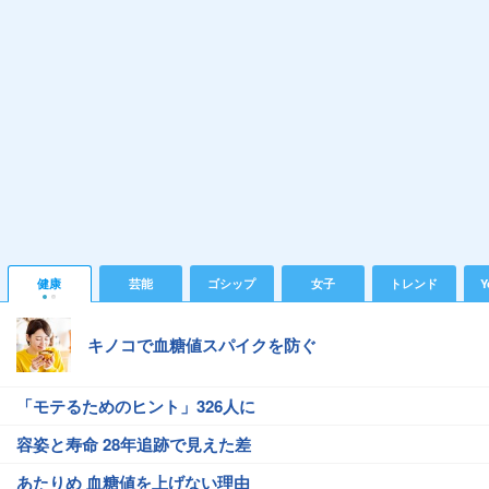
健康
芸能
ゴシップ
女子
トレンド
Y
キノコで血糖値スパイクを防ぐ
「モテるためのヒント」326人に
容姿と寿命 28年追跡で見えた差
あたりめ 血糖値を上げない理由