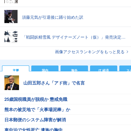
須藤元気が引退後に踊り始めた訳
「戦闘妖精雪風 デザイナーズノート（仮）」発売決定スーパーシルフやメイヴといった名機たちの“線”の妙味
画像アクセスランキングをもっと見る
主要
国内
海外
IT 経済
ス
山田五郎さん「アド街」で名言
25歳国税職員が脱税か 懲戒免職
熊本の被災地で「火事場泥棒」か
日本郵便のシステム障害が解消
車中泊で女性死亡 遺族の胸中