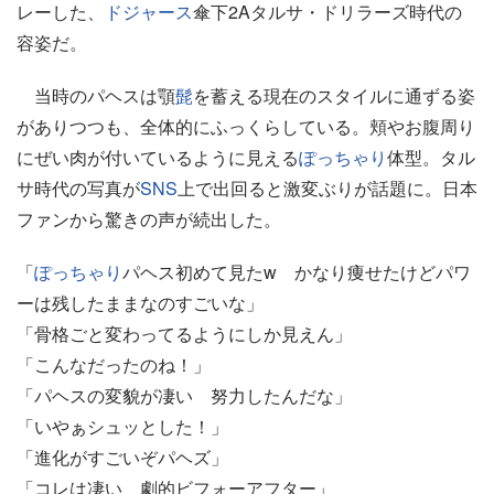
レーした、
ドジャース
傘下2Aタルサ・ドリラーズ時代の
容姿だ。
当時のパヘスは顎
髭
を蓄える現在のスタイルに通ずる姿
がありつつも、全体的にふっくらしている。頬やお腹周り
にぜい肉が付いているように見える
ぽっちゃり
体型。タル
サ時代の写真が
SNS
上で出回ると激変ぶりが話題に。日本
ファンから驚きの声が続出した。
「
ぽっちゃり
パヘス初めて見たw かなり痩せたけどパワ
ーは残したままなのすごいな」
「骨格ごと変わってるようにしか見えん」
「こんなだったのね！」
「パヘスの変貌が凄い 努力したんだな」
「いやぁシュッとした！」
「進化がすごいぞパヘズ」
「コレは凄い 劇的ビフォーアフター」