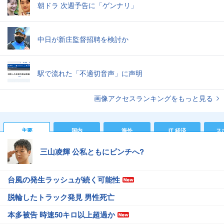
朝ドラ 次週予告に「ゲンナリ」
中日が新庄監督招聘を検討か
駅で流れた「不適切音声」に声明
画像アクセスランキングをもっと見る
主要
国内
海外
IT 経済
ス
三山凌輝 公私ともにピンチへ?
台風の発生ラッシュが続く可能性
脱輪したトラック発見 男性死亡
本多被告 時速50キロ以上超過か