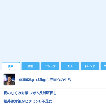
健康
芸能
ゴシップ
女子
トレンド
Y
体重62kg→82kgに 寺田心の生活
夏のむくみ対策 ツボ&反射区押し
紫外線対策がビタミンD不足に