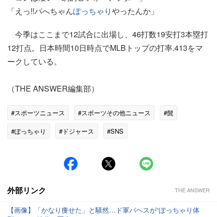
「えっ!!パへちゃん
ぽっちゃり
やったんか」
今季はここまで12試合に出場し、46打数19安打3本塁打
12打点。日本時間10日時点でMLBトップの打率.413をマ
ークしている。
（THE ANSWER編集部）
#スポーツニュース
#スポーツその他ニュース
#髭
#ぽっちゃり
#ドジャース
#SNS
外部リンク
THE ANSWER
【画像】「かなり痩せた」と騒然…ド軍パヘスが“ぽっちゃり体