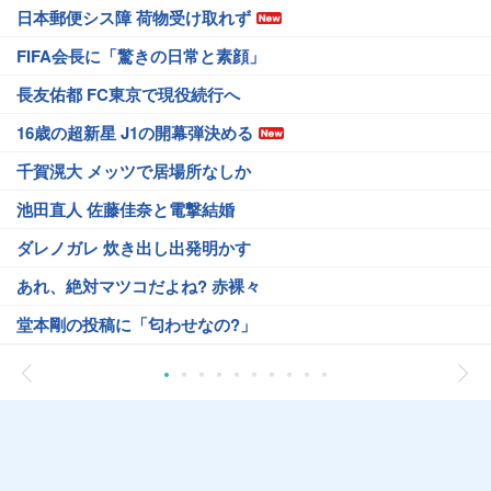
日本郵便シス障 荷物受け取れず
FIFA会長に「驚きの日常と素顔」
長友佑都 FC東京で現役続行へ
16歳の超新星 J1の開幕弾決める
千賀滉大 メッツで居場所なしか
池田直人 佐藤佳奈と電撃結婚
ダレノガレ 炊き出し出発明かす
あれ、絶対マツコだよね? 赤裸々
堂本剛の投稿に「匂わせなの?」