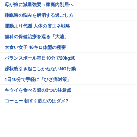
母が娘に減量強要→家庭内別居へ
睡眠時の悩みを解消する過ごし方
運動より代謝 人体の省エネ戦略
歯科の保健治療を巡る「大嘘」
大食い女子 46キロ体型の秘密
バランスボール毎日10分で20kg減
躁状態引き起こしかねないNG行動
1日10分で手軽に「ひざ痛対策」
キウイを食べる際の3つの注意点
コーヒー 朝すぐ飲むのはダメ?