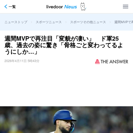
一覧
>
>
>
週間MVP
ニューストップ
スポーツニュース
スポーツその他ニュース
週間MVPで再注目「変貌が凄い」 ド軍25
歳、過去の姿に驚き「骨格ごと変わってるよ
うにしか…」
2026年4月11日 5時43分