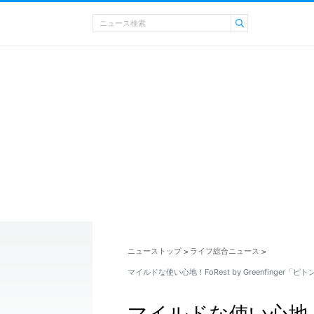
ニューストップ
ライフ総合ニュース
>
>
マイルドな使い心地！FoRest by Greenfinger「ピト
マイルドな使い心地！FoRe