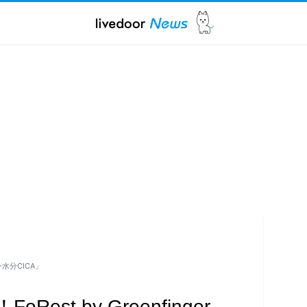
ン水分CICA」
st by Greenfinger