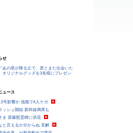
らせ
『あの星が降る丘で、君とまた出会いた
』オリジナルグッズを3名様にプレゼン
ニュース
13号影響か 強風で4人ケガ
ラッシュ開始 新幹線満席も
さま 原爆慰霊碑に供花
なと言えるか分からぬ 見解
庭内合意」が新党船出で露呈