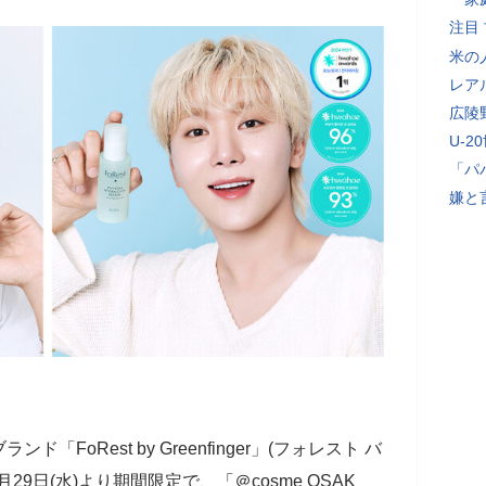
注目
米の
レア
広陵
U-2
「パ
嫌と
FoRest by Greenfinger」(フォレスト バ
29日(水)より期間限定で、「＠cosme OSAK