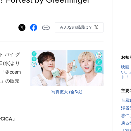
みんなの感想は？
スト バイ グ
お知
日(水)より
映画
「＠cosm
い。
ト！
A」の販売
主要
写真拡大 (全5枚)
台風
帰省
悠仁
分CICA」
戻る
「家