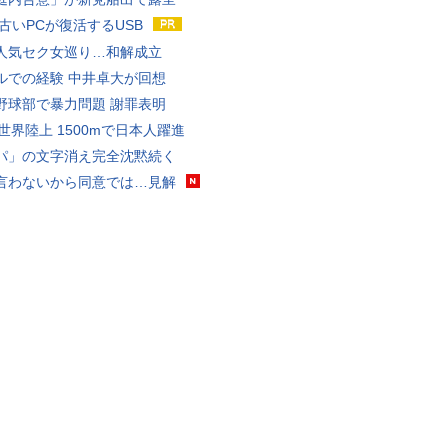
 古いPCが復活するUSB
人気セク女巡り…和解成立
ルでの経験 中井卓大が回想
野球部で暴力問題 謝罪表明
0世界陸上 1500mで日本人躍進
パ」の文字消え完全沈黙続く
言わないから同意では…見解