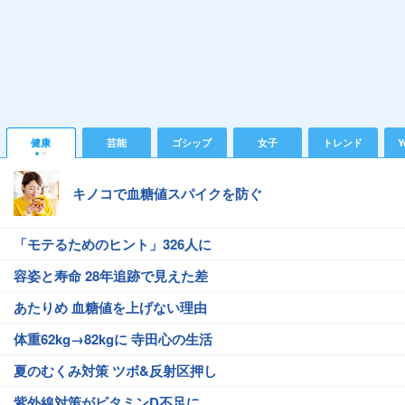
健康
芸能
ゴシップ
女子
トレンド
Y
キノコで血糖値スパイクを防ぐ
「モテるためのヒント」326人に
容姿と寿命 28年追跡で見えた差
あたりめ 血糖値を上げない理由
体重62kg→82kgに 寺田心の生活
夏のむくみ対策 ツボ&反射区押し
紫外線対策がビタミンD不足に