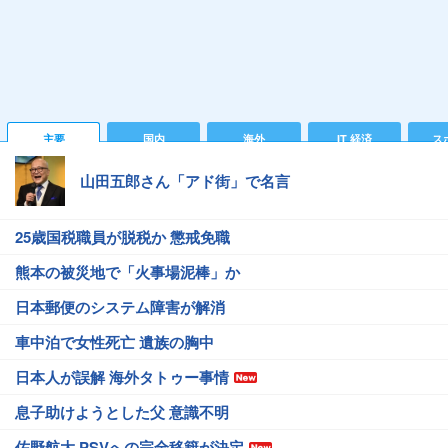
主要
国内
海外
IT 経済
ス
山田五郎さん「アド街」で名言
25歳国税職員が脱税か 懲戒免職
熊本の被災地で「火事場泥棒」か
日本郵便のシステム障害が解消
車中泊で女性死亡 遺族の胸中
日本人が誤解 海外タトゥー事情
息子助けようとした父 意識不明
佐野航大 PSVへの完全移籍が決定