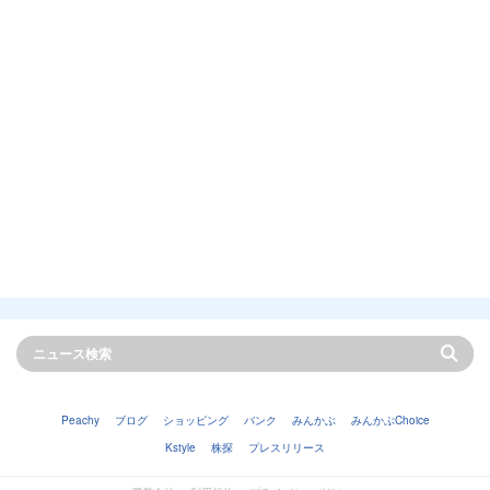
Peachy
ブログ
ショッピング
バンク
みんかぶ
みんかぶChoice
Kstyle
株探
プレスリリース