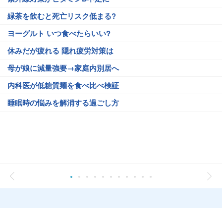
緑茶を飲むと死亡リスク低まる?
ヨーグルト いつ食べたらいい?
休みだが疲れる 隠れ疲労対策は
母が娘に減量強要→家庭内別居へ
内科医が低糖質麺を食べ比べ検証
睡眠時の悩みを解消する過ごし方