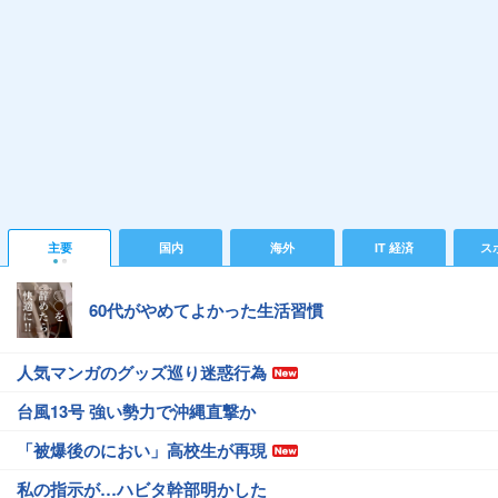
主要
国内
海外
IT 経済
ス
60代がやめてよかった生活習慣
人気マンガのグッズ巡り迷惑行為
台風13号 強い勢力で沖縄直撃か
「被爆後のにおい」高校生が再現
私の指示が…ハビタ幹部明かした