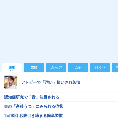
健康
芸能
ゴシップ
女子
トレンド
Y
アトピーで「汚い」扱いされ苦悩
認知症研究で「音」注目される
夫の「産後うつ」にみられる症状
1日10回 お腹引き締まる簡単習慣