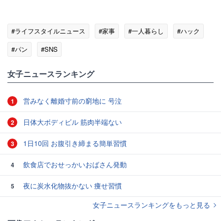
#ライフスタイルニュース
#家事
#一人暮らし
#ハック
#パン
#SNS
女子ニュースランキング
営みなく離婚寸前の窮地に 号泣
1
日体大ボディビル 筋肉半端ない
2
1日10回 お腹引き締まる簡単習慣
3
飲食店でおせっかいおばさん発動
4
夜に炭水化物抜かない 痩せ習慣
5
女子ニュースランキングをもっと見る