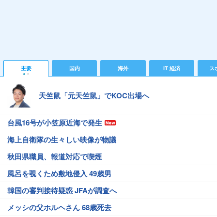
主要
国内
海外
IT 経済
ス
天竺鼠「元天竺鼠」でKOC出場へ
台風16号が小笠原近海で発生
海上自衛隊の生々しい映像が物議
秋田県職員、報道対応で喫煙
風呂を覗くため敷地侵入 49歳男
韓国の審判接待疑惑 JFAが調査へ
メッシの父ホルヘさん 68歳死去