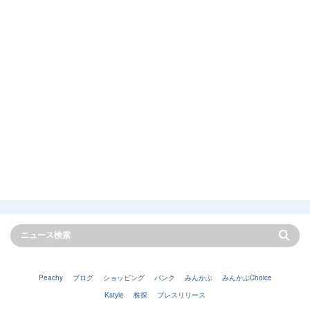
Peachy
ブログ
ショッピング
バンク
みんかぶ
みんかぶChoice
Kstyle
株探
プレスリリース