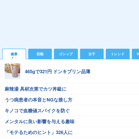
健康
芸能
ゴシップ
女子
トレンド
Y
465gで321円 ドンキプリン品薄
麻辣湯 具材次第でカツ丼級に
うつ病患者の本音とNGな接し方
キノコで血糖値スパイクを防ぐ
メンタルに良い影響を与える趣味
「モテるためのヒント」326人に