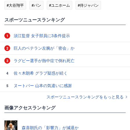
#大谷翔平
#パン
#ユニホーム
#侍ジャパン
#ドジャース
#藤木直人
スポーツニュースランキング
須江監督 女子部員に3条件提示
1
巨人のベテラン左腕が「密会」か
2
ラグビー選手が熱中症で倒れ死亡
3
佐々木朗希 グラブ疑惑が続く
4
ヌートバー 山本の気遣いに感謝
5
スポーツニュースランキングをもっと見る
画像アクセスランキング
森喜朗氏の「影響力」が減退か