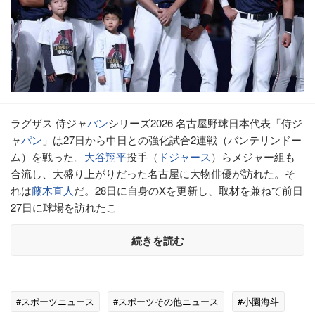
ラグザス 侍ジャ
パン
シリーズ2026 名古屋野球日本代表「侍ジ
ャ
パン
」は27日から中日との強化試合2連戦（バンテリンドー
ム）を戦った。
大谷翔平
投手（
ドジャース
）らメジャー組も
合流し、大盛り上がりだった名古屋に大物俳優が訪れた。そ
れは
藤木直人
だ。28日に自身のXを更新し、取材を兼ねて前日
27日に球場を訪れたこ
続きを読む
#スポーツニュース
#スポーツその他ニュース
#小園海斗