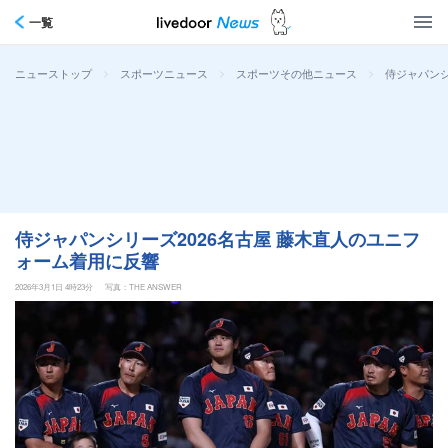
一覧
>
>
>
侍ジャパンシ
ニューストップ
スポーツニュース
スポーツその他ニュース
侍ジャパンシリーズ2026名古屋 藤木直人のユニフ
ォーム着用に反響
2026年3月1日 4時23分
写真：THE ANSWER