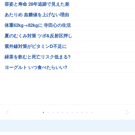
容姿と寿命 28年追跡で見えた差
あたりめ 血糖値を上げない理由
体重62kg→82kgに 寺田心の生活
夏のむくみ対策 ツボ&反射区押し
紫外線対策がビタミンD不足に
緑茶を飲むと死亡リスク低まる?
ヨーグルト いつ食べたらいい?