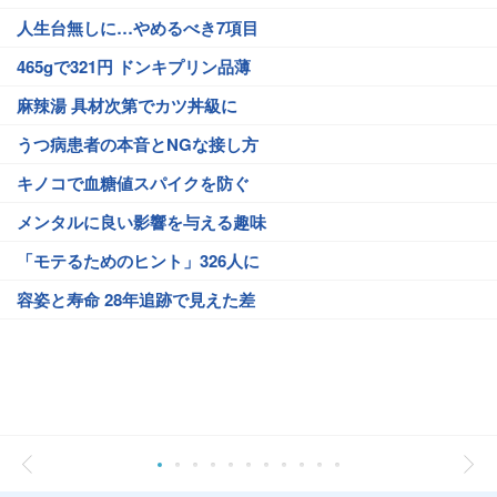
人生台無しに…やめるべき7項目
465gで321円 ドンキプリン品薄
麻辣湯 具材次第でカツ丼級に
うつ病患者の本音とNGな接し方
キノコで血糖値スパイクを防ぐ
メンタルに良い影響を与える趣味
「モテるためのヒント」326人に
容姿と寿命 28年追跡で見えた差