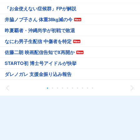
「お金使えない症候群」FPが解説
井脇ノブ子さん 体重38kg減の今
昨夏覇者・沖縄尚学が初戦で敗退
なにわ男子生配信 中傷者を特定
佐藤二朗 映画配信告知でX再開か
STARTO初 博士号アイドルが快挙
ダレノガレ 支援金振り込み報告