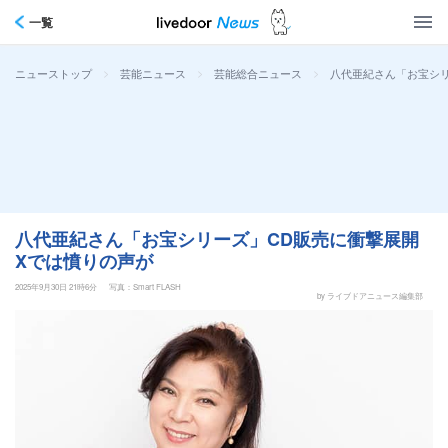
一覧
>
>
>
八代亜紀さん「お宝シリ
ニューストップ
芸能ニュース
芸能総合ニュース
八代亜紀さん「お宝シリーズ」CD販売に衝撃展開
Xでは憤りの声が
2025年9月30日 21時6分
写真：Smart FLASH
by ライブドアニュース編集部