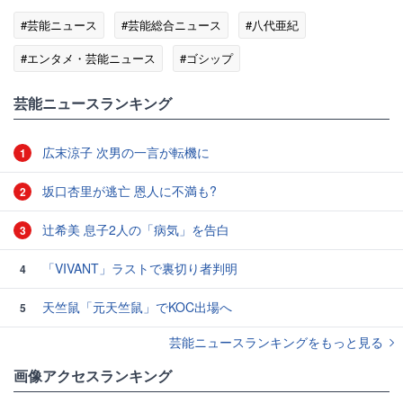
#芸能ニュース
#芸能総合ニュース
#八代亜紀
#エンタメ・芸能ニュース
#ゴシップ
芸能ニュースランキング
広末涼子 次男の一言が転機に
1
坂口杏里が逃亡 恩人に不満も?
2
辻希美 息子2人の「病気」を告白
3
「VIVANT」ラストで裏切り者判明
4
天竺鼠「元天竺鼠」でKOC出場へ
5
芸能ニュースランキングをもっと見る
画像アクセスランキング