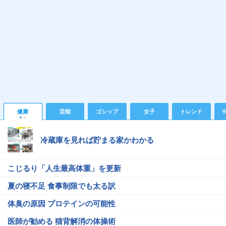
健康
芸能
ゴシップ
女子
トレンド
Y
冷蔵庫を見れば貯まる家かわかる
こじるり「人生最高体重」を更新
夏の寝不足 食事制限でも太る訳
体臭の原因 プロテインの可能性
医師が勧める 猫背解消の体操術