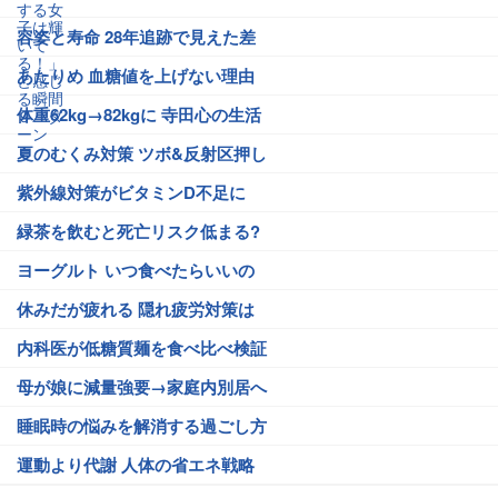
容姿と寿命 28年追跡で見えた差
あたりめ 血糖値を上げない理由
体重62kg→82kgに 寺田心の生活
夏のむくみ対策 ツボ&反射区押し
紫外線対策がビタミンD不足に
緑茶を飲むと死亡リスク低まる?
ヨーグルト いつ食べたらいいの
休みだが疲れる 隠れ疲労対策は
内科医が低糖質麺を食べ比べ検証
母が娘に減量強要→家庭内別居へ
睡眠時の悩みを解消する過ごし方
運動より代謝 人体の省エネ戦略