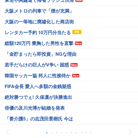
東名や関越道で帰省ラッシュ渋滞
大阪メトロの列車で「煙が充満」
大阪の一等地に廃墟化した商店街
レンタカー予約 10万円分当たる
総額120万円 豊胸した男性を直撃
「金貯まったら即投資」NGな理由
若手だらけの巨人がV争い 困惑
韓国サッカー協 邦人に性接待か
FIFA会長 愛人へ多額の金銭疑惑
絶対勝つでぇ! 久保凛が決勝進出
俳優の及川光博が結婚を発表
「要介護5」の志茂田景樹氏 今は