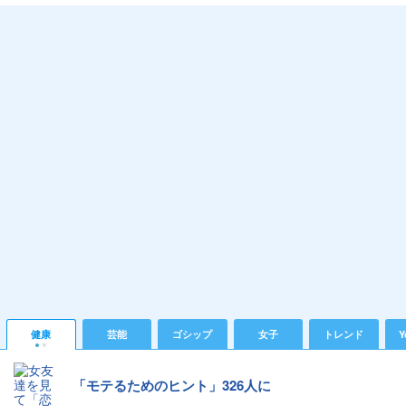
健康
芸能
ゴシップ
女子
トレンド
Y
「モテるためのヒント」326人に