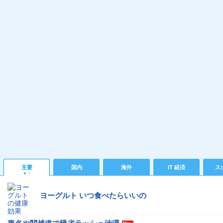
主要
国内
海外
IT 経済
ス
ヨーグルト いつ食べたらいいの