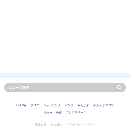
Peachy
ブログ
ショッピング
バンク
みんかぶ
みんかぶChoice
Kstyle
株探
プレスリリース
運営会社
利用規約
プライバシーポリシー