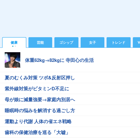
健康
芸能
ゴシップ
女子
トレンド
Y
体重62kg→82kgに 寺田心の生活
夏のむくみ対策 ツボ&反射区押し
紫外線対策がビタミンD不足に
母が娘に減量強要→家庭内別居へ
睡眠時の悩みを解消する過ごし方
運動より代謝 人体の省エネ戦略
歯科の保健治療を巡る「大嘘」