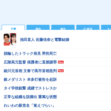
主要
国内
海外
IT 経済
ス
池田直人 佐藤佳奈と電撃結婚
脱輪したトラック発見 男性死亡
広陵高元監督 保護者に直接謝罪
細川元首相 文春で高市首相批判
銀メダリスト 本多灯被告を起訴
タイ学校銃撃 成績でストレスか
正常な組織を誤摘出 重篤な状態
れいわの新党名「覚えづらい」