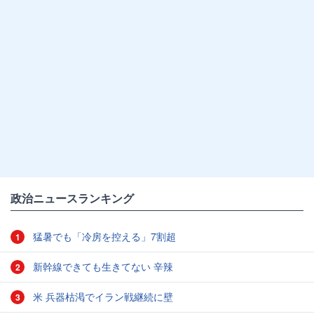
政治ニュースランキング
猛暑でも「冷房を控える」7割超
1
新幹線できても生きてない 辛辣
2
米 兵器枯渇でイラン戦継続に壁
3