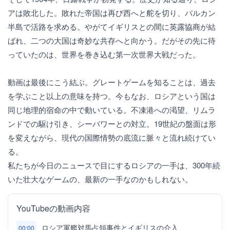
アは敗北した。敗れた帝国は再び西へと舵を切り、バルカン
半島で活路を求める。やがてイギリスとの間に英露協商が結
ばれ、二つの大国は奇妙な共存へと向かう。だがその先に待
っていたのは、世界を巻き込む第一次世界大戦だった。
動画は最後にこう結ぶ。グレートゲームを知ることは、過去
を学ぶこと以上の意味を持つ。今もなお、ロシアという国は
同じ地理的宿命の中で動いている。不凍港への渇望、リムラ
ンドでの駆け引き、シーパワーとの対立。19世紀の盤面は形
を変えながら、現代の国際情勢の底流に脈々と流れ続けてい
る。
私たちが今日のニュースで目にするロシアの一手は、300年続
いた壮大なゲームの、最新の一手なのかもしれない。
YouTubeの動画内容
ロシア軍艦対馬占領事件とイギリスの介入
00:00