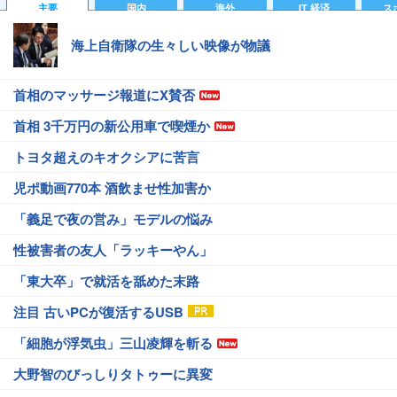
主要
国内
海外
IT 経済
ス
海上自衛隊の生々しい映像が物議
首相のマッサージ報道にX賛否
首相 3千万円の新公用車で喫煙か
トヨタ超えのキオクシアに苦言
児ポ動画770本 酒飲ませ性加害か
「義足で夜の営み」モデルの悩み
性被害者の友人「ラッキーやん」
「東大卒」で就活を舐めた末路
注目 古いPCが復活するUSB
「細胞が浮気虫」三山凌輝を斬る
大野智のびっしりタトゥーに異変