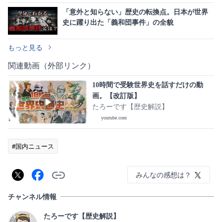
「意外と知らない」歴史の転換点。日本が世界
史に躍り出た「義和団事件」の全貌
もっと見る
関連動画（外部リンク）
10時間で受験世界史を話すだけの動
画。【改訂版】
たろーです【歴史解説】
youtube.com
#国内ニュース
みんなの感想は？
チャンネル情報
たろーです【歴史解説】