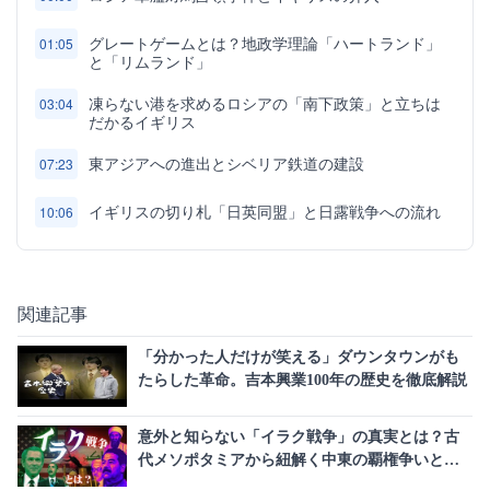
グレートゲームとは？地政学理論「ハートランド」
01:05
と「リムランド」
凍らない港を求めるロシアの「南下政策」と立ちは
03:04
だかるイギリス
東アジアへの進出とシベリア鉄道の建設
07:23
イギリスの切り札「日英同盟」と日露戦争への流れ
10:06
関連記事
「分かった人だけが笑える」ダウンタウンがも
たらした革命。吉本興業100年の歴史を徹底解説
意外と知らない「イラク戦争」の真実とは？古
代メソポタミアから紐解く中東の覇権争いとア
メリカ転落の歴史