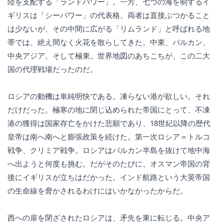
陸を支配する「ランドパワー」。一方、七つの海を制するイ
ギリスは「シーパワー」の代表格。両者は直接ぶつかること
は少ないが、その中間に広がる「リムランド」と呼ばれる地
帯では、絶え間なく火花を散らしてきた。中東、バルカン、
中央アジア、そして極東。世界地図のあちこちが、この二大
国の代理戦場だったのだ。
ロシアの動機は単純明快である。凍らない港が欲しい。それ
だけだった。極寒の地に閉じ込められた帝国にとって、不凍
港の獲得は国家存亡をかけた悲願であり、18世紀以降の歴代
皇帝は南へ南へと膨張政策を続けた。第一次ロシア＝トルコ
戦争、クリミア戦争。ロシアはバルカン半島を抜けて地中海
へ出ようと何度も挑む。だがそのたびに、オスマン帝国の背
後にイギリスが立ちはだかった。インド航路という大英帝国
の生命線を脅かされるわけにはいかなかったからだ。
西への扉を閉ざされたロシアは、矛先を東に転じる。中央ア