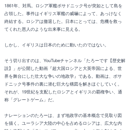
1861年、対馬。ロシア軍艦ポサドニック号が突如として島を
占領した。事件はイギリス軍艦の威嚇によって、あっけなく
終結する。ロシアは撤退した。日本にとっては、危機を救っ
てくれた恩人のような出来事に見える。
しかし、イギリスは日本のために動いたのではない。
そう切り出すのは、YouTubeチャンネル「たろーです【歴史解
説】」が公開した動画『超大国ロシアと大英帝国による、世
界を舞台にした壮大な争いの地政学』である。動画は、ポサ
ドニック号事件の裏に潜む巨大な構図を解きほぐしていく。
それが、19世紀を支配したロシアとイギリスの覇権争い、通
称「グレートゲーム」だ。
ナレーションのたろーは、まず地政学の基本概念で見取り図
を描く。ユーラシア大陸の中心を占めるロシアは、広大な内