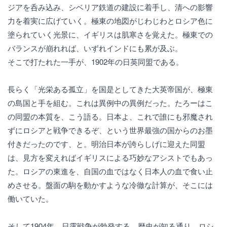
ジアを呑み込み、シベリア鉄道の建設に着手し、清への影響
力を着実に広げていく。極東の地図がじわじわとロシア色に
塗られていく光景に、イギリスは肌寒さを覚えた。極東での
バランスが崩れれば、いずれインドにも累が及ぶ。
そこで打たれた一手が、1902年の日英同盟である。
長らく「光栄ある孤立」を国是としてきた大英帝国が、極東
の島国と手を組む。これは異例中の異例だった。たろーはこ
の同盟の本質を、こう語る。日本よ、これで誰にも邪魔され
ずにロシアと戦争できるぞ、という世界最強の国からのお墨
付きだったのです、と。明治日本が誇らしげに迎えた同盟
は、見方を変えればイギリスによる巧妙なアシストでもあっ
た。ロシアの東進を、自国の血ではなく日本人の血で食い止
めさせる。盤面の駒を動かすような冷徹な計算が、そこには
働いていた。
そして1904年、日露戦争が勃発する。歴史が知る通り、ロシ