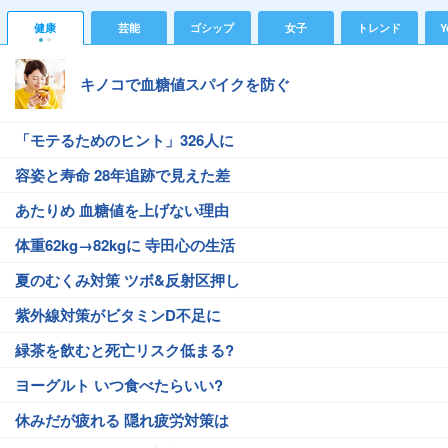
健康
芸能
ゴシップ
女子
トレンド
Y
キノコで血糖値スパイクを防ぐ
「モテるためのヒント」326人に
容姿と寿命 28年追跡で見えた差
あたりめ 血糖値を上げない理由
体重62kg→82kgに 寺田心の生活
夏のむくみ対策 ツボ&反射区押し
紫外線対策がビタミンD不足に
緑茶を飲むと死亡リスク低まる?
ヨーグルト いつ食べたらいい?
休みだが疲れる 隠れ疲労対策は