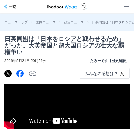
一覧
>
>
>
日英同盟は「日本をロシア
ニューストップ
国内ニュース
政治ニュース
日英同盟は「日本をロシアと戦わせるため」
だった。大英帝国と超大国ロシアの壮大な覇
権争い
2026年5月21日 20時59分
たろーです【歴史解説】
みんなの感想は？