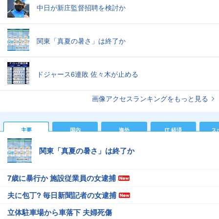
中日が新庄監督招聘を検討か
関東「真夏の暑さ」は終了か
ドジャース6連敗 佐々木が止める
画像アクセスランキングをもっと見る
主要
国内
海外
IT 経済
ス
関東「真夏の暑さ」は終了か
7歳に暴行か 施設従業員の女逮捕
夫に包丁? 毎日新聞記者の女逮捕
立体駐車場から車落下 夫婦死傷