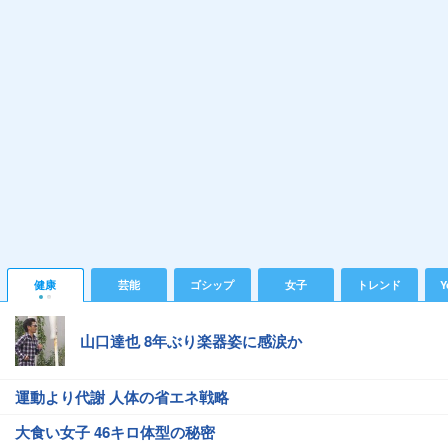
健康
芸能
ゴシップ
女子
トレンド
Y
山口達也 8年ぶり楽器姿に感涙か
運動より代謝 人体の省エネ戦略
大食い女子 46キロ体型の秘密