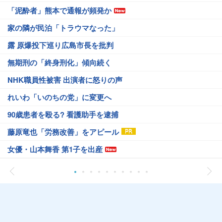
「泥酔者」熊本で通報が頻発か
家の隣が民泊「トラウマなった」
露 原爆投下巡り広島市長を批判
無期刑の「終身刑化」傾向続く
NHK職員性被害 出演者に怒りの声
れいわ「いのちの党」に変更へ
90歳患者を殴る? 看護助手を逮捕
藤原竜也「労務改善」をアピール
女優・山本舞香 第1子を出産