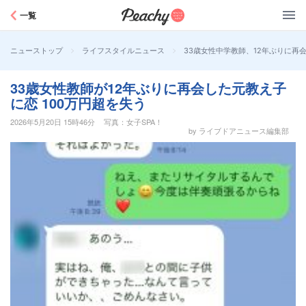
Peachy
一覧
>
>
33歳女性中学教師、12年ぶりに再
ニューストップ
ライフスタイルニュース
33歳女性教師が12年ぶりに再会した元教え子
に恋 100万円超を失う
2026年5月20日 15時46分
写真：女子SPA！
by ライブドアニュース編集部