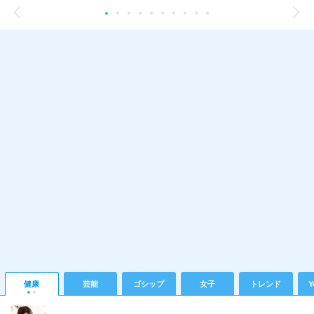
健康
芸能
ゴシップ
女子
トレンド
Y