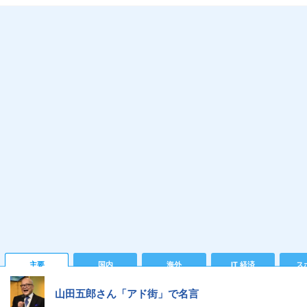
主要
国内
海外
IT 経済
ス
山田五郎さん「アド街」で名言