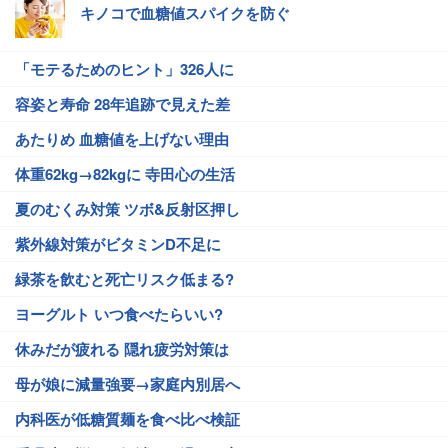
キノコで血糖値スパイクを防ぐ
「モテるためのヒント」326人に
容姿と寿命 28年追跡で見えた差
あたりめ 血糖値を上げない理由
体重62kg→82kgに 寺田心の生活
夏のむくみ対策 ツボ&反射区押し
紫外線対策がビタミンD不足に
緑茶を飲むと死亡リスク低まる?
ヨーグルト いつ食べたらいい?
休みだが疲れる 隠れ疲労対策は
母が娘に減量強要→家庭内別居へ
内科医が低糖質麺を食べ比べ検証