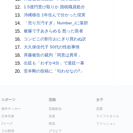
12.
1.5億円受け取りか 国税職員処分
13.
沖縄移住 1年住んで分かった現実
14.
「売り方汚すぎ」Number_iに落胆
15.
被爆で子あきらめる 怒った医者
16.
コンビニの割引おにぎり買わぬ訳
17.
大久保佳代子 50代の性欲事情
18.
斉藤被告の裁判「同意は異常」
19.
出廷も「わずか4分」で退廷一幕
20.
堂本剛の投稿に「匂わせなの?」
スポーツ
芸能
女子
海外サッカー
芸能総合
恋愛
日本代表
音楽
ライフスタイル
Jリーグ
韓流
ファッション
プロ野球
グラビア