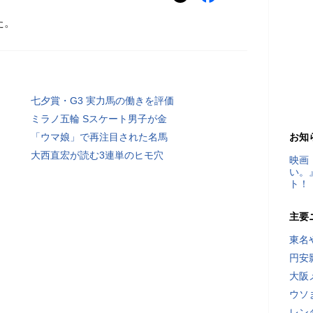
た。
七夕賞・G3 実力馬の働きを評価
ミラノ五輪 Sスケート男子が金
「ウマ娘」で再注目された名馬
お知
大西直宏が読む3連単のヒモ穴
映画
い。
ト！
主要
東名
円安
大阪
ウソ
レン