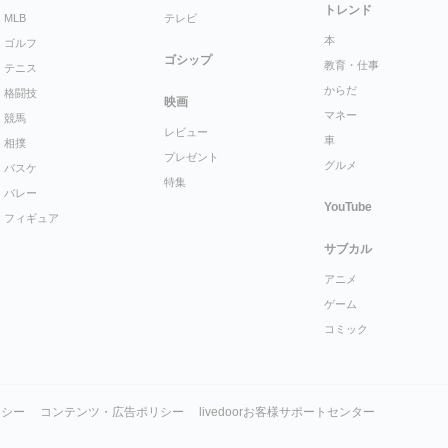
トレンド
MLB
テレビ
本
ゴルフ
ゴシップ
教育・仕事
テニス
からだ
格闘技
映画
マネー
競馬
レビュー
車
相撲
プレゼント
グルメ
バスケ
特集
バレー
YouTube
フィギュア
サブカル
アニメ
ゲーム
コミック
リシー
コンテンツ・広告ポリシー
livedoorお客様サポートセンター