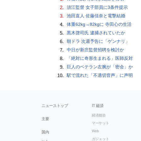
2.
須江監督 女子部員に3条件提示
3.
池田直人 佐藤佳奈と電撃結婚
4.
体重62kg→82kgに 寺田心の生活
5.
黒木啓司氏 逮捕されていたか
6.
朝ドラ 次週予告に「ゲンナリ」
7.
中日が新庄監督招聘を検討か
8.
「絶対に奇形生まれる」医師反対
9.
巨人のベテラン左腕が「密会」か
10.
駅で流れた「不適切音声」に声明
ニューストップ
IT 経済
経済総合
主要
マーケット
Web
国内
ガジェット