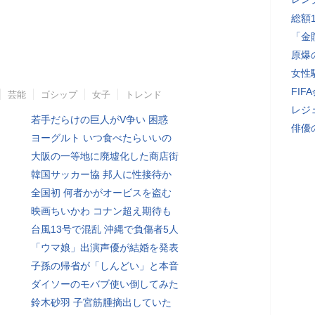
総額
「金
原爆
女性
FI
芸能
ゴシップ
女子
トレンド
レジ
若手だらけの巨人がV争い 困惑
俳優
ヨーグルト いつ食べたらいいの
大阪の一等地に廃墟化した商店街
韓国サッカー協 邦人に性接待か
全国初 何者かがオービスを盗む
映画ちいかわ コナン超え期待も
台風13号で混乱 沖縄で負傷者5人
「ウマ娘」出演声優が結婚を発表
子孫の帰省が「しんどい」と本音
ダイソーのモバブ使い倒してみた
鈴木砂羽 子宮筋腫摘出していた