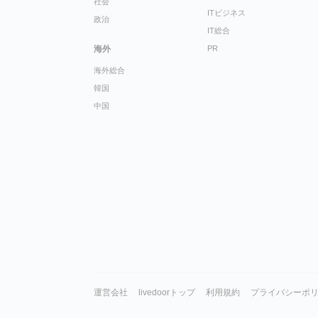
社会
ITビジネス
政治
IT総合
海外
PR
海外総合
韓国
中国
運営会社
livedoorトップ
利用規約
プライバシーポ