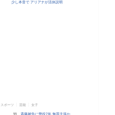
少し本音で アリアナが活休説明
スポーツ
芸能
女子
11.
斉藤被告に懲役7年 無罪主張か