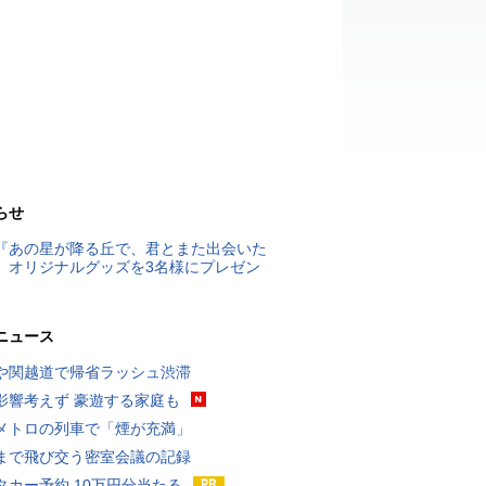
らせ
『あの星が降る丘で、君とまた出会いた
』オリジナルグッズを3名様にプレゼン
ニュース
や関越道で帰省ラッシュ渋滞
影響考えず 豪遊する家庭も
メトロの列車で「煙が充満」
まで飛び交う密室会議の記録
タカー予約 10万円分当たる