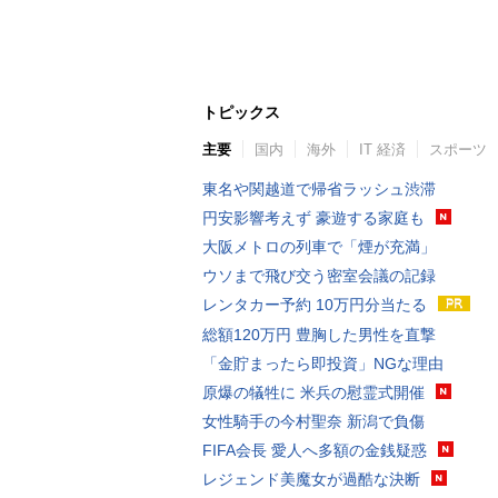
トピックス
主要
国内
海外
IT 経済
スポーツ
東名や関越道で帰省ラッシュ渋滞
円安影響考えず 豪遊する家庭も
大阪メトロの列車で「煙が充満」
ウソまで飛び交う密室会議の記録
レンタカー予約 10万円分当たる
総額120万円 豊胸した男性を直撃
「金貯まったら即投資」NGな理由
原爆の犠牲に 米兵の慰霊式開催
女性騎手の今村聖奈 新潟で負傷
FIFA会長 愛人へ多額の金銭疑惑
レジェンド美魔女が過酷な決断