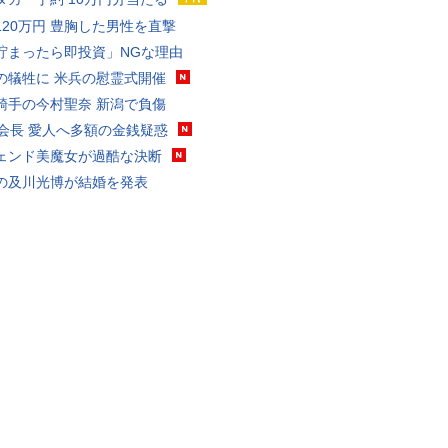
120万円 豊胸した男性を直撃
貯まったら即投資」NGな理由
の犠牲に 米兵の慰霊式開催
騎手の今村聖奈 新潟で負傷
FA会長 愛人へ多額の金銭疑惑
ェンド美魔女が過酷な決断
の及川光博が結婚を発表