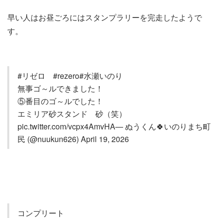
早い人はお昼ごろにはスタンプラリーを完走したようで
す。
#リゼロ #rezero#水瀬いのり
無事ゴ～ルできました！
⑤番目のゴ～ルでした！
エミリア砂スタンド 砂（笑）
pic.twitter.com/vcpx4AmvHA— ぬうくん🍀いのりまち町
民 (@nuukun626) April 19, 2026
コンプリート