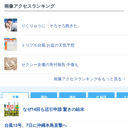
画像アクセスランキング
りくりゅうに「そろそろ飽きた」
トリプル台風 お盆の天気予想
セクシー女優の寄付報告 中傷も
画像アクセスランキングをもっと見る
主要
国内
海外
IT 経済
ス
なぜ14回も忌引申請 驚きの結末
台風13号、7日に沖縄本島直撃へ