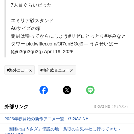
7人目ぐらいだった
エミリア砂スタンド
A6サイズの箱
開封は帰ってからにしよう#リゼロとっとり#夢みなと
タワー pic.twitter.com/Ol7enBGcj9— うさせいばー
(@u3gu3gu3g) April 19, 2026
#海外ニュース
#海外総合ニュース
外部リンク
GIGAZINE（ギガジン）
2026年春開始の新作アニメ一覧 - GIGAZINE
「因幡の白うさぎ」伝説の地・鳥取の白兎神社に行ってきた -