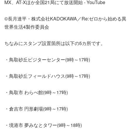
MX、AT-Xほか全国21局にて放送開始 - YouTube
©長月達平・株式会社KADOKAWA／Re:ゼロから始める異
世界生活4製作委員会
ちなみにスタンプ設置箇所は以下の5カ所です。
・鳥取砂丘ビジターセンター(9時～17時)
・鳥取砂丘フィールドハウス(9時～17時)
・鳥取市 わらべ館(9時～17時)
・倉吉市 円形劇場(9時～17時)
・境港市 夢みなとタワー(9時～18時)