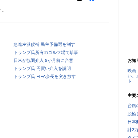
た。
急進左派候補 民主予備選を制す
トランプ氏所有のゴルフ場で珍事
日米が協調介入 9か月前に合意
お知
トランプ氏 円買い介入を説明
映画
い。
トランプ氏 FIFA会長を突き放す
ト！
主要
台風
脱輪
日本
計2
タイ