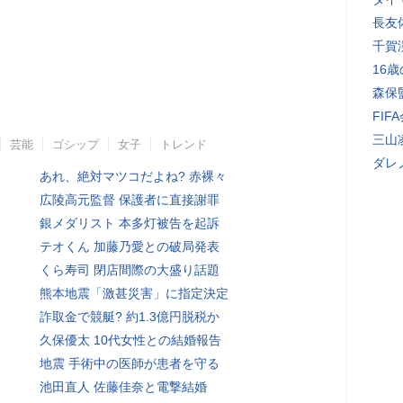
長友
千賀
16
森保
FI
三山
芸能
ゴシップ
女子
トレンド
ダレ
あれ、絶対マツコだよね? 赤裸々
広陵高元監督 保護者に直接謝罪
銀メダリスト 本多灯被告を起訴
テオくん 加藤乃愛との破局発表
くら寿司 閉店間際の大盛り話題
熊本地震「激甚災害」に指定決定
詐取金で競艇? 約1.3億円脱税か
久保優太 10代女性との結婚報告
地震 手術中の医師が患者を守る
池田直人 佐藤佳奈と電撃結婚