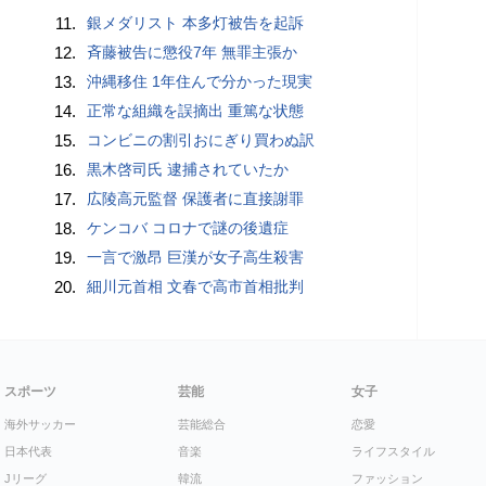
11.
銀メダリスト 本多灯被告を起訴
12.
斉藤被告に懲役7年 無罪主張か
13.
沖縄移住 1年住んで分かった現実
14.
正常な組織を誤摘出 重篤な状態
15.
コンビニの割引おにぎり買わぬ訳
16.
黒木啓司氏 逮捕されていたか
17.
広陵高元監督 保護者に直接謝罪
18.
ケンコバ コロナで謎の後遺症
19.
一言で激昂 巨漢が女子高生殺害
20.
細川元首相 文春で高市首相批判
スポーツ
芸能
女子
海外サッカー
芸能総合
恋愛
日本代表
音楽
ライフスタイル
Jリーグ
韓流
ファッション