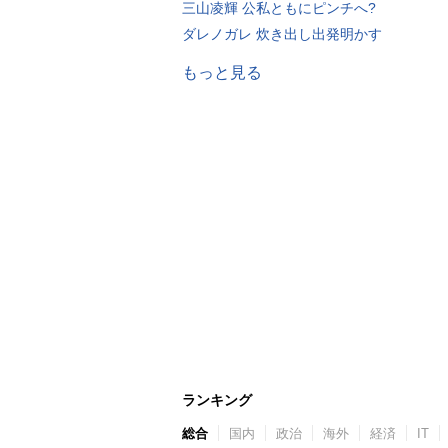
三山凌輝 公私ともにピンチへ?
ダレノガレ 炊き出し出発明かす
もっと見る
ランキング
総合
国内
政治
海外
経済
IT