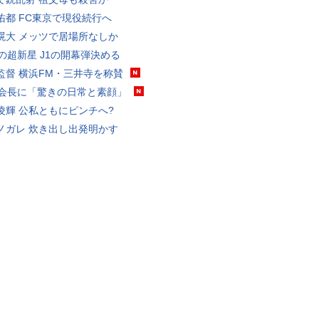
佑都 FC東京で現役続行へ
滉大 メッツで居場所なしか
歳の超新星 J1の開幕弾決める
監督 横浜FM・三井寺を称賛
FA会長に「驚きの日常と素顔」
凌輝 公私ともにピンチへ?
ノガレ 炊き出し出発明かす