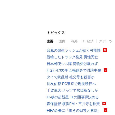
トピックス
主要
国内
海外
IT 経済
スポーツ
台風の発生ラッシュが続く可能性
脱輪したトラック発見 男性死亡
日本郵便シス障 荷物受け取れず
計2万4700件 五輪絡みで誹謗中傷
タイで銃乱射 祖父母も殺害か
長友佑都 FC東京で現役続行へ
千賀滉大 メッツで居場所なしか
16歳の超新星 J1の開幕弾決める
森保監督 横浜FM・三井寺を称賛
FIFA会長に「驚きの日常と素顔」