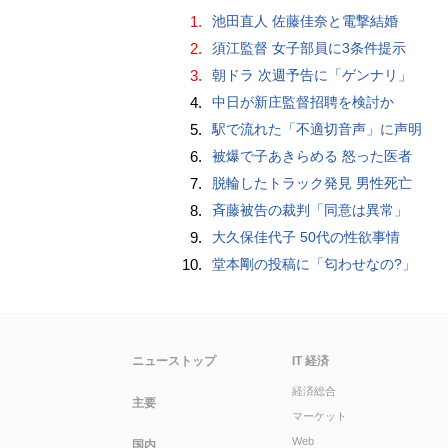
1.
池田直人 佐藤佳奈と電撃結婚
2.
須江監督 女子部員に3条件提示
3.
朝ドラ 次週予告に「ゲンナリ」
4.
中日が新庄監督招聘を検討か
5.
駅で流れた「不適切音声」に声明
6.
被爆で子あきらめる 怒った医者
7.
脱輪したトラック発見 男性死亡
8.
斉藤被告の裁判「同意は異常」
9.
大久保佳代子 50代の性欲事情
10.
堂本剛の投稿に「匂わせなの?」
ニューストップ
IT 経済
経済総合
主要
マーケット
Web
国内