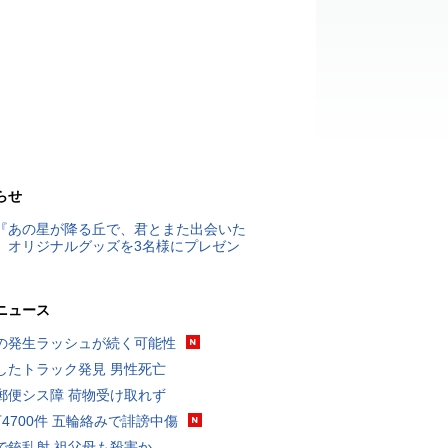
らせ
『あの星が降る丘で、君とまた出会いた
』オリジナルグッズを3名様にプレゼン
ニュース
の発生ラッシュが続く可能性
したトラック発見 男性死亡
郵便シス障 荷物受け取れず
万4700件 五輪絡みで誹謗中傷
で銃乱射 祖父母も殺害か