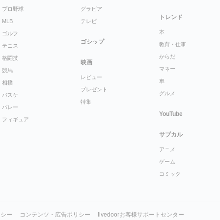
プロ野球
グラビア
トレンド
MLB
テレビ
本
ゴルフ
ゴシップ
教育・仕事
テニス
からだ
格闘技
映画
マネー
競馬
レビュー
車
相撲
プレゼント
グルメ
バスケ
特集
バレー
YouTube
フィギュア
サブカル
アニメ
ゲーム
コミック
リシー
コンテンツ・広告ポリシー
livedoorお客様サポートセンター