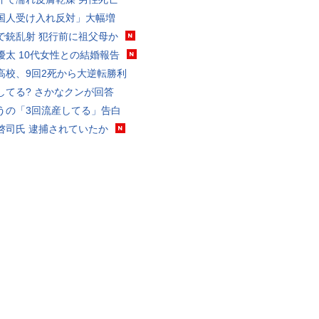
国人受け入れ反対」大幅増
で銃乱射 犯行前に祖父母か
優太 10代女性との結婚報告
高校、9回2死から大逆転勝利
してる? さかなクンが回答
うの「3回流産してる」告白
啓司氏 逮捕されていたか