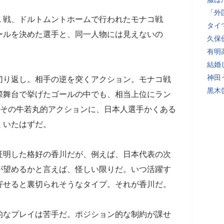
「外
戦、ドルトムントホームで行われたモナコ戦
タイ
ールを決めた選手と、同一人物には見えないの
久保
有明
結婚
神田
り返し。相手の逆を突くアクション。モナコ戦
黒木
際舞台で挙げたゴールの中でも、相当上位にラン
”その牛若丸的アクションに、日本人選手かくある
くいたはずだ。
明した格好の香川だが、例えば、日本代表の次
が望めるかと言えば、怪しい限りだ。いつ活躍す
寄せると裏切られそうなタイプ。それが香川だ。
なプレイは苦手だ。ポジション的な制約が課せ