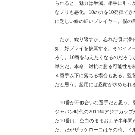
られると、魅力は半減。相手に引っ
なノリも悪化。10の力を10発揮で
に乏しい線の細いプレイヤー。僕の
だが、繰り返すが、忘れた頃に潜在
如、好プレイを披露する。そのイメ
ろう。10番を与えたくなるのだろう
単穴だ。本命、対抗に勝る可能性を
４番手以下に落ちる場合もある。監
だと思う。起用には忍耐が求められ
10番が不似合いな選手だと思う。
ジャパン時代の2011年アジアカップ
た10番は、空白のままおよそ半年間
た。だがザッケローニはその時、ド