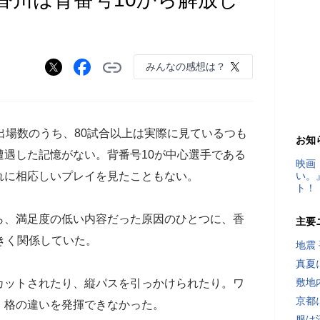
みんなの感想は？
出場数のうち、80試合以上は実際に見ているつも
お知
遇した記憶がない。背番号10が中心選手である
映画
れに相応しいプレイを見たこともない。
い。
ト！
、満足度の低い内容だった原因のひとつに、香
主要
きく関係していた。
地震
真夏
敷地
ットされたり、縦パスを引っかけられたり。ワ
京都
、格の違いを発揮できなかった。
服は