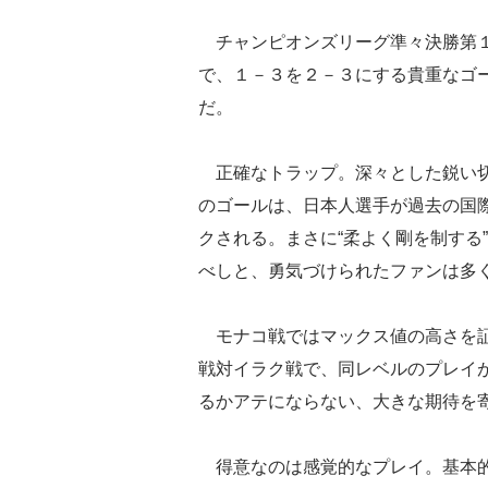
チャンピオンズリーグ準々決勝第１
で、１－３を２－３にする貴重なゴ
だ。
正確なトラップ。深々とした鋭い切
のゴールは、日本人選手が過去の国
クされる。まさに“柔よく剛を制する
べしと、勇気づけられたファンは多
モナコ戦ではマックス値の高さを証
戦対イラク戦で、同レベルのプレイ
るかアテにならない、大きな期待を
得意なのは感覚的なプレイ。基本的