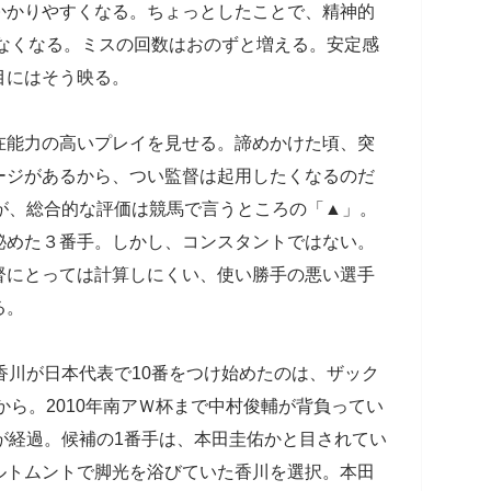
かかりやすくなる。ちょっとしたことで、精神的
きなくなる。ミスの回数はおのずと増える。安定感
目にはそう映る。
能力の高いプレイを見せる。諦めかけた頃、突
ージがあるから、つい監督は起用したくなるのだ
が、総合的な評価は競馬で言うところの「▲」。
秘めた３番手。しかし、コンスタントではない。
督にとっては計算しにくい、使い勝手の悪い選手
る。
香川が日本代表で10番をつけ始めたのは、ザック
から。2010年南アＷ杯まで中村俊輔が背負ってい
が経過。候補の1番手は、本田圭佑かと目されてい
ルトムントで脚光を浴びていた香川を選択。本田