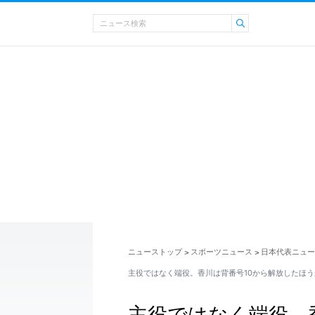
ニューストップ
スポーツニュース
日本代表ニュー
>
>
主役ではなく端役。香川は背番号10から解放したほ
主役ではなく端役。