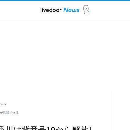
ス
>
うが活躍できる
香川は背番号10から解放し