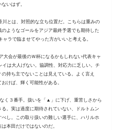
いないはず。
香川とは、対照的な立ち位置だ。こちらは重みの
戦のようなゴールをアジア最終予選でも期待した
番キャラで臨ませてやった方がいいと考える。
シア大会が最後のＷ杯になるかもしれない代表キャ
レイは大人げない。協調性、対応力に乏しい。チ
ィの持ち主でないことは見えている。よく言え
ておけば、輝く可能性がある。
なく３番手。扱いを「▲」に下げ、重苦しさから
きる。実は過度に期待されていない、ドルトムン
すべし。この取り扱いの難しい選手に、ハリルホ
在は本田だけではないのだ。