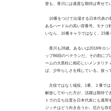
督も、香川には過度な期待は寄せて
10番をつけて出場する日本代表の
あるハードルの高い背番号。モナコ
いなら、10番キャラではなく、23
香川も28歳。あるいは2018年ロ
ップ86回のベテランだ。その割にプ
ームの大黒柱に相応しいメンタリテ
ば、少年らしさを残している。放っ
主役ではなく端役。1番、２番では
解放してやった方が、活躍は期待で
トでの立ち位置を日本代表にも適用
ジッチはどう向き合うか。厄介な存