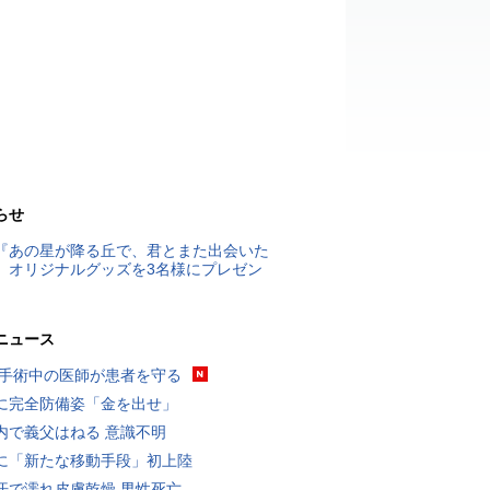
らせ
『あの星が降る丘で、君とまた出会いた
』オリジナルグッズを3名様にプレゼン
ニュース
 手術中の医師が患者を守る
に完全防備姿「金を出せ」
内で義父はねる 意識不明
に「新たな移動手段」初上陸
汗で濡れ皮膚乾燥 男性死亡