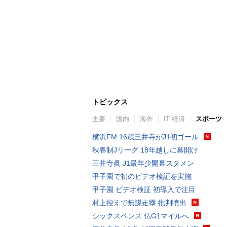
トピックス
主要
国内
海外
IT 経済
スポーツ
横浜FM 16歳三井寺がJ1初ゴール
秋春制Jリーグ 18年越しに幕開け
三井寺眞 J1最年少開幕スタメン
甲子園で初のビデオ検証を実施
甲子園 ビデオ検証 初導入で注目
村上控えで無謀走塁 批判噴出
シックスペンス 仏G1マイルへ