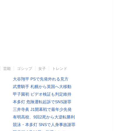
芸能
ゴシップ
女子
トレンド
大谷翔平 PSで先発外れる見方
武豊騎手 札幌から英国へ大移動
甲子園初 ビデオ検証も判定維持
本多灯 危険運転起訴でSNS謝罪
三井寺眞 J1開幕戦で最年少先発
有明高校、9回2死から大逆転勝利
競泳・本多灯 SNSで人身事故謝罪