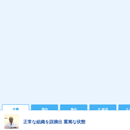
主要
国内
海外
IT 経済
ス
正常な組織を誤摘出 重篤な状態