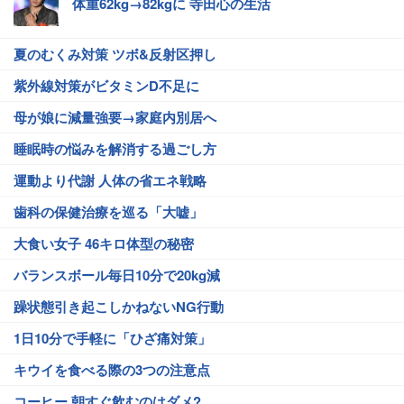
体重62kg→82kgに 寺田心の生活
夏のむくみ対策 ツボ&反射区押し
紫外線対策がビタミンD不足に
母が娘に減量強要→家庭内別居へ
睡眠時の悩みを解消する過ごし方
運動より代謝 人体の省エネ戦略
歯科の保健治療を巡る「大嘘」
大食い女子 46キロ体型の秘密
バランスボール毎日10分で20kg減
躁状態引き起こしかねないNG行動
1日10分で手軽に「ひざ痛対策」
キウイを食べる際の3つの注意点
コーヒー 朝すぐ飲むのはダメ?