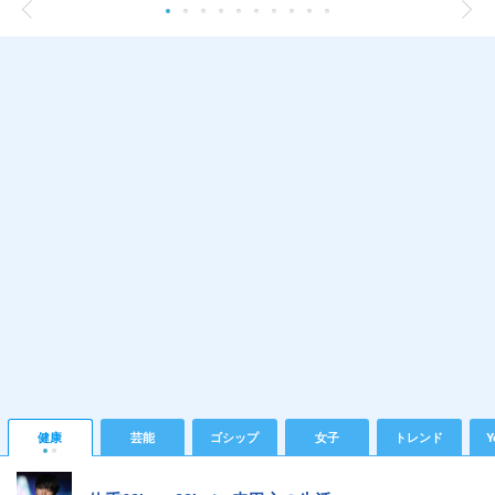
健康
芸能
ゴシップ
女子
トレンド
Y