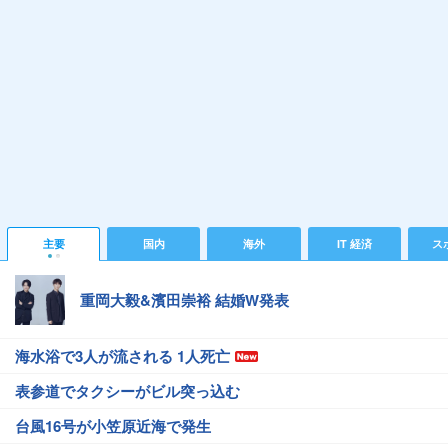
主要
国内
海外
IT 経済
ス
重岡大毅&濱田崇裕 結婚W発表
海水浴で3人が流される 1人死亡
表参道でタクシーがビル突っ込む
台風16号が小笠原近海で発生