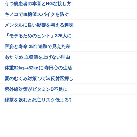
うつ病患者の本音とNGな接し方
キノコで血糖値スパイクを防ぐ
メンタルに良い影響を与える趣味
「モテるためのヒント」326人に
容姿と寿命 28年追跡で見えた差
あたりめ 血糖値を上げない理由
体重62kg→82kgに 寺田心の生活
夏のむくみ対策 ツボ&反射区押し
紫外線対策がビタミンD不足に
緑茶を飲むと死亡リスク低まる?