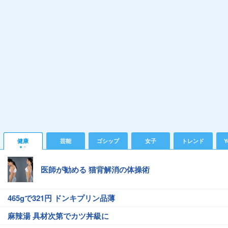
健康
芸能
ゴシップ
女子
トレンド
Y
医師が勧める 猫背解消の体操術
465gで321円 ドンキプリン品薄
麻辣湯 具材次第でカツ丼級に