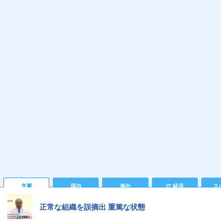
主要
国内
海外
IT 経済
ス
正常な組織を誤摘出 重篤な状態