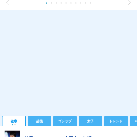
健康
芸能
ゴシップ
女子
トレンド
Y