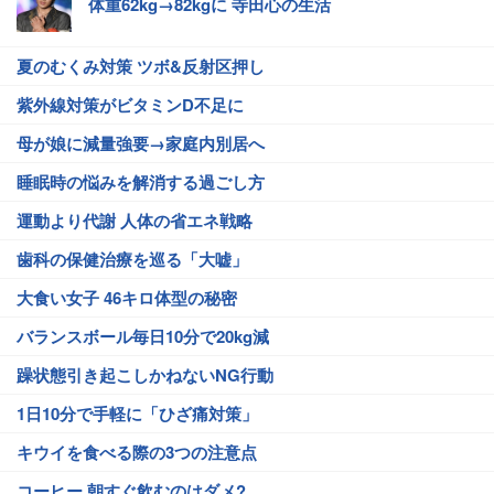
体重62kg→82kgに 寺田心の生活
夏のむくみ対策 ツボ&反射区押し
紫外線対策がビタミンD不足に
母が娘に減量強要→家庭内別居へ
睡眠時の悩みを解消する過ごし方
運動より代謝 人体の省エネ戦略
歯科の保健治療を巡る「大嘘」
大食い女子 46キロ体型の秘密
バランスボール毎日10分で20kg減
躁状態引き起こしかねないNG行動
1日10分で手軽に「ひざ痛対策」
キウイを食べる際の3つの注意点
コーヒー 朝すぐ飲むのはダメ?