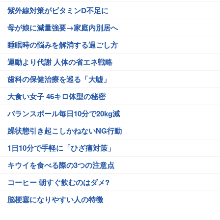
紫外線対策がビタミンD不足に
母が娘に減量強要→家庭内別居へ
睡眠時の悩みを解消する過ごし方
運動より代謝 人体の省エネ戦略
歯科の保健治療を巡る「大嘘」
大食い女子 46キロ体型の秘密
バランスボール毎日10分で20kg減
躁状態引き起こしかねないNG行動
1日10分で手軽に「ひざ痛対策」
キウイを食べる際の3つの注意点
コーヒー 朝すぐ飲むのはダメ?
脳梗塞になりやすい人の特徴