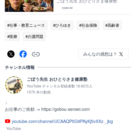
ごぼう先生 おひとりさま健康塾
youtu.be
#仕事・教育ニュース
#ひろゆき
#社会保険
#高齢者
#医療
#介護問題
みんなの感想は？
チャンネル情報
ごぼう先生 おひとりさま健康塾
YouTube チャンネル登録者数 16.60万人
1070 本の動画
」

お仕事のご依頼 → https://gobou-sensei.com
youtube.com/channel/UCAAQP5G9PKyKj5vXXz-_jbg
YouTube