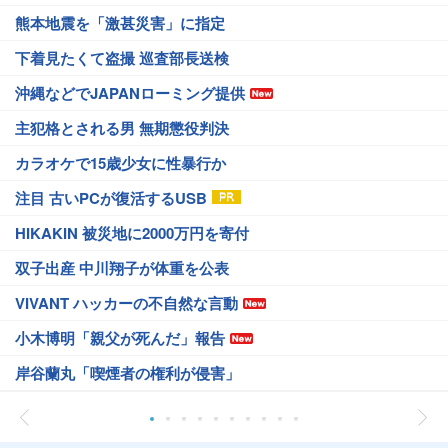
熊本地震を「激甚災害」に指定
下着見たくて盗撮 巡査部長送検
沖縄などでJAPANローミング提供
主犯格とされる男 無期懲役判決
カラオケで15歳少女に性暴行か
注目 古いPCが復活するUSB
HIKAKIN 被災地に2000万円を寄付
双子出産 中川翔子が体重を公表
VIVANT ハッカーの不自然な言動
小木博明「親父が死んだ」報告
岸谷蘭丸「喫煙者の権利が侵害」