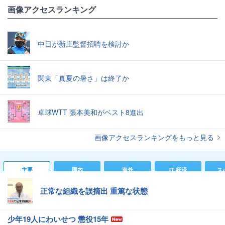
画像アクセスランキング
中日が新庄監督招聘を検討か
関東「真夏の暑さ」は終了か
卓球WTT 張本美和がベスト8進出
画像アクセスランキングをもっと見る
主要
国内
海外
IT 経済
ス
正常な組織を誤摘出 重篤な状態
少年19人にわいせつ 懲役15年