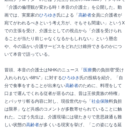
「介護の倫理観が変わる時！本音の介護士」を公開した。動
画では、実業家の
ひろゆき
氏による「
高齢者
全員に介護者が
宛てがわれるべきという考え方が、そもそも間違い」というX
での主張を受け、介護士としての視点から「介護を受けられ
ることが当たり前じゃなくなるかもしれない」という懸念
や、今の温かい介護サービスをどれだけ維持できるのかにつ
いて本音で語っている。
冒頭、本音の介護士はNHKのニュース「
医療
費の負担増"受け
入れられない68%"」に対する
ひろゆき
氏の投稿を紹介。「自
分で食事をすることが出来ない
高齢者
のために、料理をして
口まで運んでくれる従者が居るのは、昔は王侯貴族の特権」
とバッサリ斬る内容に対し、現役世代から「
社会保険
料負担
は限界」など共感のコメントが多数寄せられていることに触
れた。ごぼう先生は、介護現場には寝たきりで意思疎通も難
しい状態の
高齢者
が多くいる現実を挙げ、「この姿になる延