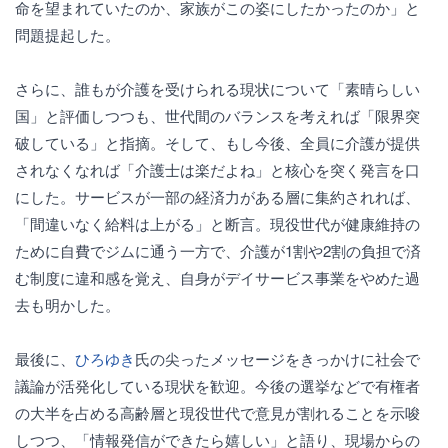
命を望まれていたのか、家族がこの姿にしたかったのか」と
問題提起した。
さらに、誰もが介護を受けられる現状について「素晴らしい
国」と評価しつつも、世代間のバランスを考えれば「限界突
破している」と指摘。そして、もし今後、全員に介護が提供
されなくなれば「介護士は楽だよね」と核心を突く発言を口
にした。サービスが一部の経済力がある層に集約されれば、
「間違いなく給料は上がる」と断言。現役世代が健康維持の
ために自費でジムに通う一方で、介護が1割や2割の負担で済
む制度に違和感を覚え、自身がデイサービス事業をやめた過
去も明かした。
最後に、
ひろゆき
氏の尖ったメッセージをきっかけに社会で
議論が活発化している現状を歓迎。今後の選挙などで有権者
の大半を占める高齢層と現役世代で意見が割れることを示唆
しつつ、「情報発信ができたら嬉しい」と語り、現場からの