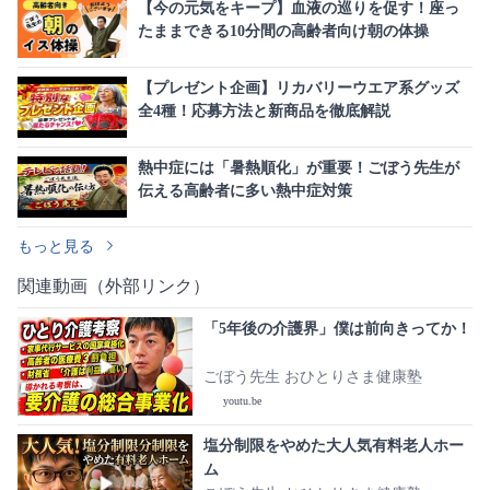
【今の元気をキープ】血液の巡りを促す！座っ
たままできる10分間の高齢者向け朝の体操
【プレゼント企画】リカバリーウエア系グッズ
全4種！応募方法と新商品を徹底解説
熱中症には「暑熱順化」が重要！ごぼう先生が
伝える高齢者に多い熱中症対策
もっと見る
関連動画（外部リンク）
「5年後の介護界」僕は前向きってか！
ごぼう先生 おひとりさま健康塾
youtu.be
塩分制限をやめた大人気有料老人ホー
ム