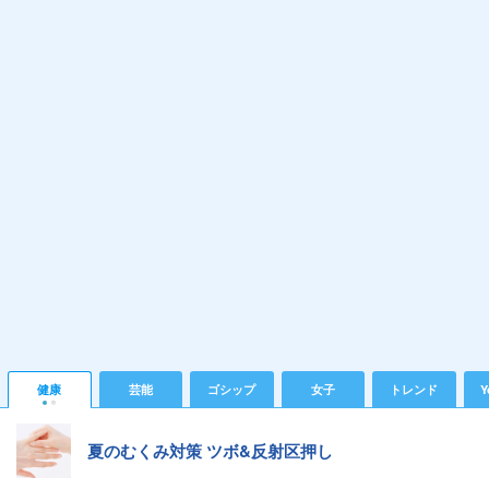
健康
芸能
ゴシップ
女子
トレンド
Y
夏のむくみ対策 ツボ&反射区押し