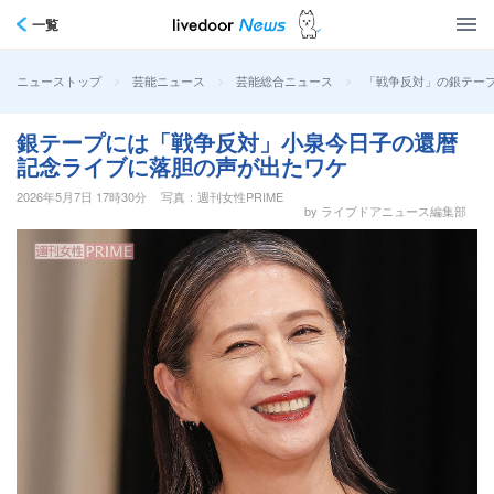
一覧
>
>
>
「戦争反対」の銀テー
ニューストップ
芸能ニュース
芸能総合ニュース
銀テープには「戦争反対」小泉今日子の還暦
記念ライブに落胆の声が出たワケ
2026年5月7日 17時30分
写真：週刊女性PRIME
by ライブドアニュース編集部