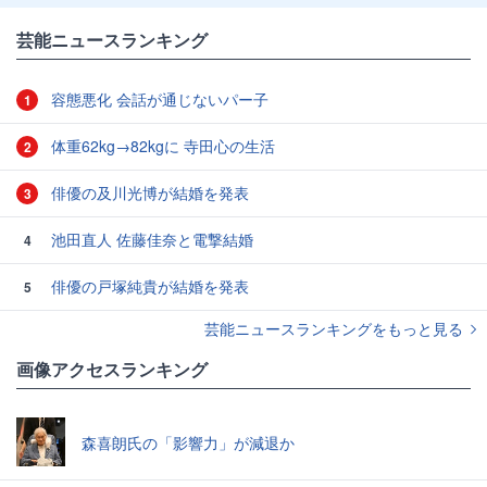
芸能ニュースランキング
容態悪化 会話が通じないパー子
1
体重62kg→82kgに 寺田心の生活
2
俳優の及川光博が結婚を発表
3
池田直人 佐藤佳奈と電撃結婚
4
俳優の戸塚純貴が結婚を発表
5
芸能ニュースランキングをもっと見る
画像アクセスランキング
森喜朗氏の「影響力」が減退か