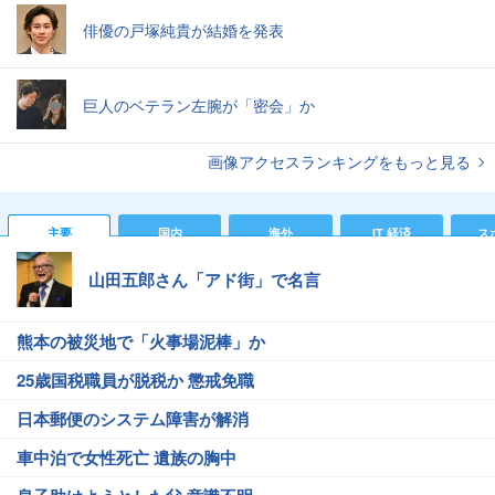
俳優の戸塚純貴が結婚を発表
巨人のベテラン左腕が「密会」か
画像アクセスランキングをもっと見る
主要
国内
海外
IT 経済
ス
山田五郎さん「アド街」で名言
熊本の被災地で「火事場泥棒」か
25歳国税職員が脱税か 懲戒免職
日本郵便のシステム障害が解消
車中泊で女性死亡 遺族の胸中