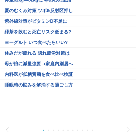
夏のむくみ対策 ツボ&反射区押し
紫外線対策がビタミンD不足に
緑茶を飲むと死亡リスク低まる?
ヨーグルト いつ食べたらいい?
休みだが疲れる 隠れ疲労対策は
母が娘に減量強要→家庭内別居へ
内科医が低糖質麺を食べ比べ検証
睡眠時の悩みを解消する過ごし方