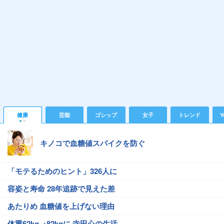
健康
芸能
ゴシップ
女子
トレンド
Y
キノコで血糖値スパイクを防ぐ
「モテるためのヒント」326人に
容姿と寿命 28年追跡で見えた差
あたりめ 血糖値を上げない理由
体重62kg→82kgに 寺田心の生活