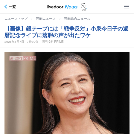
一覧
>
>
ニューストップ
芸能ニュース
芸能総合ニュース
【画像】銀テープには「戦争反対」小泉今日子の還
暦記念ライブに落胆の声が出たワケ
2026年5月7日 17時30分
週刊女性PRIME