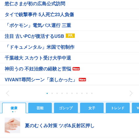
悠仁さまが初の広島公式訪問
タイで銃撃事件 5人死亡23人負傷
「ポケモン」電気バス運行 三重
注目 古いPCが復活するUSB
「ドキュメンタル」米国で初制作
千葉雄大 スカウト受け大学中退
神田うの 不妊治療の経験と苦悩
VIVANT尋問シーン「楽しかった」
健康
芸能
ゴシップ
女子
トレンド
Y
夏のむくみ対策 ツボ&反射区押し