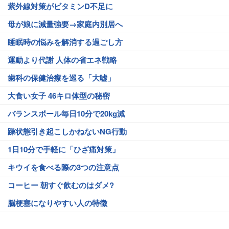
紫外線対策がビタミンD不足に
母が娘に減量強要→家庭内別居へ
睡眠時の悩みを解消する過ごし方
運動より代謝 人体の省エネ戦略
歯科の保健治療を巡る「大嘘」
大食い女子 46キロ体型の秘密
バランスボール毎日10分で20kg減
躁状態引き起こしかねないNG行動
1日10分で手軽に「ひざ痛対策」
キウイを食べる際の3つの注意点
コーヒー 朝すぐ飲むのはダメ?
脳梗塞になりやすい人の特徴