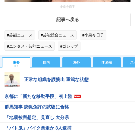
小泉今日子
記事へ戻る
#芸能ニュース
#芸能総合ニュース
#小泉今日子
#エンタメ・芸能ニュース
#ゴシップ
主要
国内
海外
IT 経済
ス
正常な組織を誤摘出 重篤な状態
京都に「新たな移動手段」初上陸
群馬知事 銃猟免許の試験に合格
「地震被害想定」見直し 大分県
「パト鬼」バイク暴走か 3人逮捕